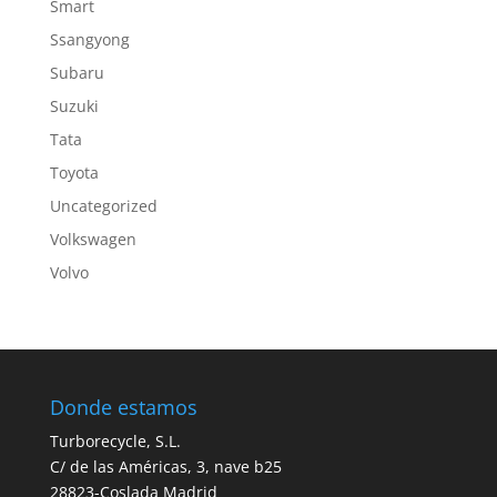
Smart
Ssangyong
Subaru
Suzuki
Tata
Toyota
Uncategorized
Volkswagen
Volvo
Donde estamos
Turborecycle, S.L.
C/ de las Américas, 3, nave b25
28823-Coslada Madrid