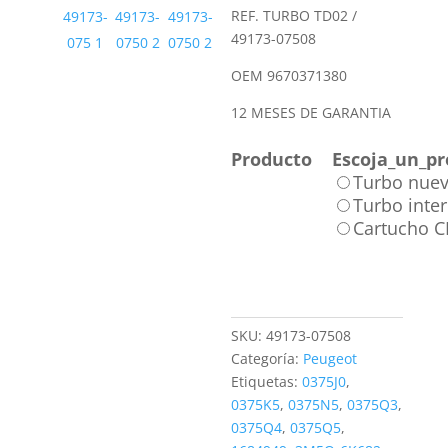
REF. TURBO TD02 /
49173-07508
OEM 9670371380
12 MESES DE GARANTIA
Producto
Escoja_un_pr
Turbo nue
Turbo inte
Cartucho 
SKU:
49173-07508
Categoría:
Peugeot
Etiquetas:
0375J0
,
0375K5
,
0375N5
,
0375Q3
,
0375Q4
,
0375Q5
,