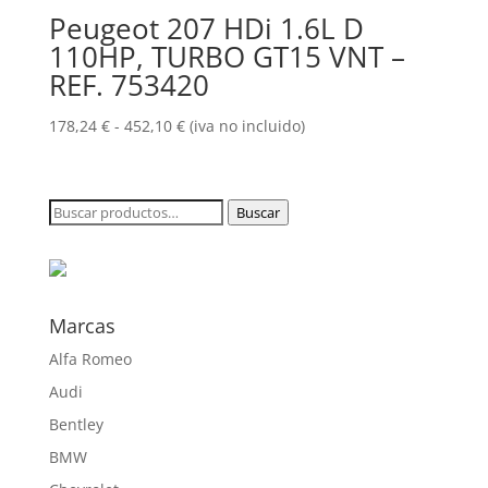
158,78 €
Peugeot 207 HDi 1.6L D
hasta
110HP, TURBO GT15 VNT –
374,00 €
REF. 753420
Rango
178,24
€
-
452,10
€
(iva no incluido)
de
precios:
desde
Buscar
Buscar
178,24 €
por:
hasta
452,10 €
Marcas
Alfa Romeo
Audi
Bentley
BMW