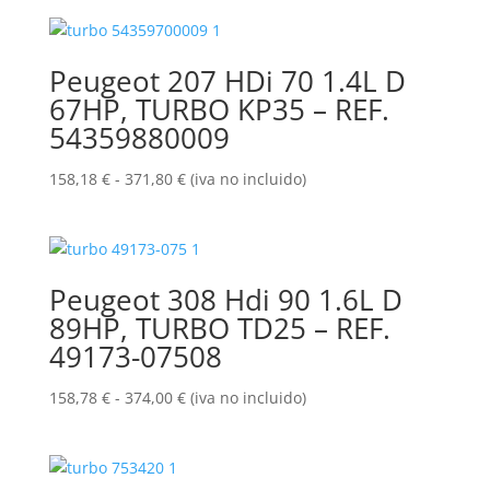
Peugeot 207 HDi 70 1.4L D
67HP, TURBO KP35 – REF.
54359880009
Rango
158,18
€
-
371,80
€
(iva no incluido)
de
precios:
desde
158,18 €
Peugeot 308 Hdi 90 1.6L D
hasta
89HP, TURBO TD25 – REF.
371,80 €
49173-07508
Rango
158,78
€
-
374,00
€
(iva no incluido)
de
precios:
desde