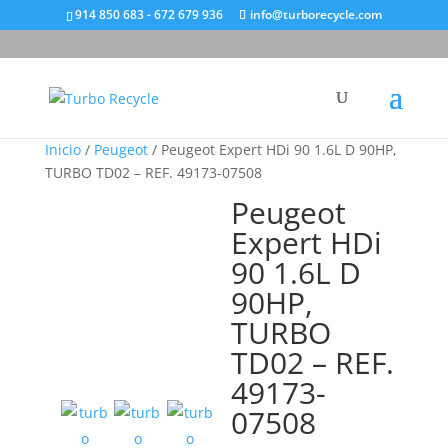
914 850 683 - 672 679 936
info@turborecycle.com
Inicio
/
Peugeot
/ Peugeot Expert HDi 90 1.6L D 90HP,
TURBO TD02 – REF. 49173-07508
Peugeot
Expert HDi
90 1.6L D
90HP,
TURBO
TD02 – REF.
49173-
07508