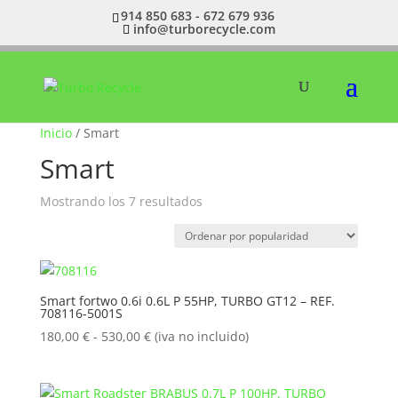
914 850 683 - 672 679 936
info@turborecycle.com
Inicio
/ Smart
Smart
Ordenado
Mostrando los 7 resultados
por
popularidad
Smart fortwo 0.6i 0.6L P 55HP, TURBO GT12 – REF.
708116-5001S
Rango
180,00
€
-
530,00
€
(iva no incluido)
de
precios:
desde