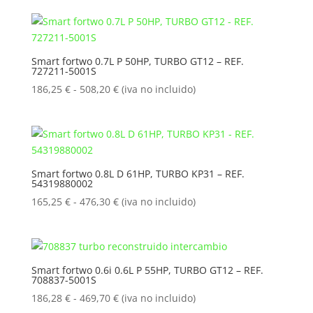
precios:
desde
186,25 €
hasta
Smart fortwo 0.7L P 50HP, TURBO GT12 – REF.
727211-5001S
508,20 €
Rango
186,25
€
-
508,20
€
(iva no incluido)
de
precios:
desde
186,25 €
hasta
Smart fortwo 0.8L D 61HP, TURBO KP31 – REF.
54319880002
508,20 €
Rango
165,25
€
-
476,30
€
(iva no incluido)
de
precios:
desde
165,25 €
Smart fortwo 0.6i 0.6L P 55HP, TURBO GT12 – REF.
708837-5001S
hasta
476,30 €
Rango
186,28
€
-
469,70
€
(iva no incluido)