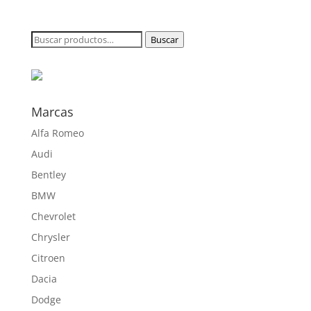
de
precios:
desde
Buscar
Buscar
186,28 €
por:
hasta
469,70 €
Marcas
Alfa Romeo
Audi
Bentley
BMW
Chevrolet
Chrysler
Citroen
Dacia
Dodge