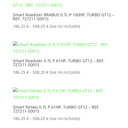
180,00 €
hasta
Smart Roadster BRABUS 0.7L P 100HP, TURBO GT12 –
REF. 727211-5001S
530,00 €
Rango
186,25
€
-
508,20
€
(iva no incluido)
de
precios:
desde
186,25 €
hasta
Smart Roadster 0.7L P 61HP, TURBO GT12 – REF.
727211-5001S
508,20 €
Rango
186,25
€
-
508,20
€
(iva no incluido)
de
precios:
desde
186,25 €
hasta
Smart fortwo 0.7L P 61HP, TURBO GT12 – REF.
727211-5001S
508,20 €
Rango
186,25
€
-
508,20
€
(iva no incluido)
de