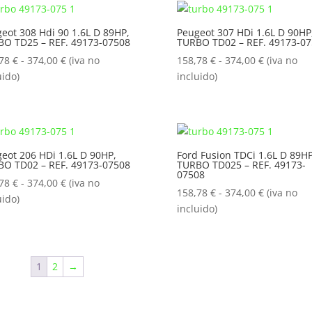
158,78 €
158,78 €
hasta
hasta
eot 308 Hdi 90 1.6L D 89HP,
Peugeot 307 HDi 1.6L D 90HP
O TD25 – REF. 49173-07508
TURBO TD02 – REF. 49173-0
374,00 €
374,00 €
Rango
Rango
,78
€
-
374,00
€
(iva no
158,78
€
-
374,00
€
(iva no
de
de
uido)
incluido)
precios:
precios:
desde
desde
158,78 €
158,78 €
hasta
hasta
eot 206 HDi 1.6L D 90HP,
Ford Fusion TDCi 1.6L D 89HP
374,00 €
374,00 €
O TD02 – REF. 49173-07508
TURBO TD025 – REF. 49173-
07508
Rango
,78
€
-
374,00
€
(iva no
Rango
158,78
€
-
374,00
€
(iva no
de
uido)
de
incluido)
precios:
precios:
desde
desde
158,78 €
158,78 €
hasta
1
2
→
hasta
374,00 €
374,00 €