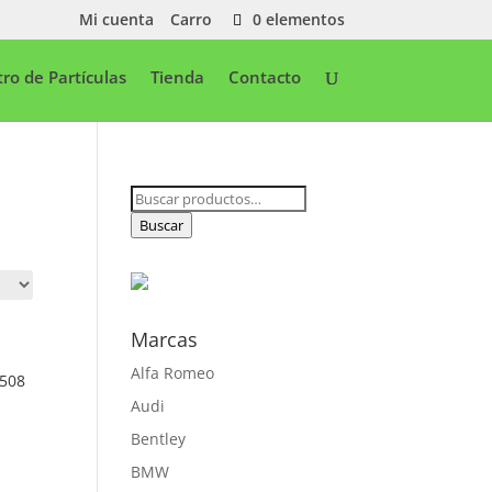
Mi cuenta
Carro
0 elementos
ltro de Partículas
Tienda
Contacto
Buscar
por:
Buscar
Marcas
Alfa Romeo
7508
Audi
Bentley
BMW