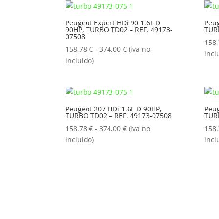
158,78 €
hasta
Peugeot Expert HDi 90 1.6L D
Peug
90HP, TURBO TD02 – REF. 49173-
TURB
374,00 €
07508
158
Rango
158,78
€
-
374,00
€
(iva no
incl
de
incluido)
precios:
desde
158,78 €
hasta
Peugeot 207 HDi 1.6L D 90HP,
Peug
TURBO TD02 – REF. 49173-07508
TURB
374,00 €
Rango
158,78
€
-
374,00
€
(iva no
158
de
incluido)
incl
precios:
desde
158,78 €
hasta
374,00 €