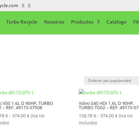
ycle.com
Turbo Recycle
Nosotros
Productos
Catálogo
Fi
o V50 1.6L D 90HP, TURBO
Volvo S40 HDi 1.6L D 90HP,
 – REF. 49173-07508
TURBO TD02 – REF. 49173-0
Rango
Rango
,78
€
-
374,00
€
(iva no
158,78
€
-
374,00
€
(iva no
de
de
uido)
incluido)
precios:
precios:
desde
desde