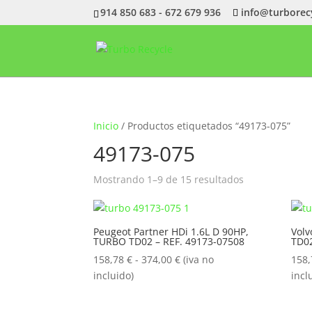
914 850 683 - 672 679 936
info@turborec
Inicio
/ Productos etiquetados “49173-075”
49173-075
Ordenado
Mostrando 1–9 de 15 resultados
por
popularidad
Peugeot Partner HDi 1.6L D 90HP,
Volv
TURBO TD02 – REF. 49173-07508
TD02
Rango
158,78
€
-
374,00
€
(iva no
158
de
incluido)
incl
precios:
desde