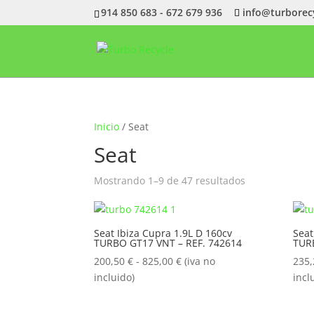
914 850 683 - 672 679 936
info@turborec
Inicio
/ Seat
Seat
Ordenado
Mostrando 1–9 de 47 resultados
por
popularidad
Seat Ibiza Cupra 1.9L D 160cv
Seat
TURBO GT17 VNT – REF. 742614
TUR
Rango
200,50
€
-
825,00
€
(iva no
235
de
incluido)
incl
precios:
desde