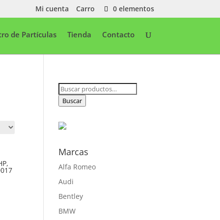
Mi cuenta
Carro
0 elementos
ltro de Partículas
Tienda
Contacto
Buscar
por:
Buscar
Marcas
HP,
Alfa Romeo
0017
Audi
Bentley
BMW