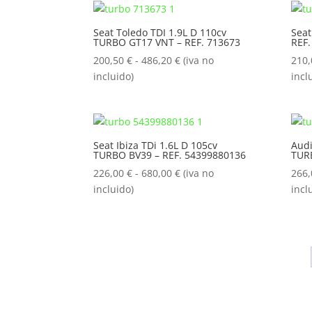
200,50 €
hasta
Seat Toledo TDI 1.9L D 110cv
Seat
TURBO GT17 VNT – REF. 713673
REF.
825,00 €
Rango
200,50
€
-
486,20
€
(iva no
210
de
incluido)
incl
precios:
desde
200,50 €
hasta
Seat Ibiza TDi 1.6L D 105cv
Audi
TURBO BV39 – REF. 54399880136
TUR
486,20 €
Rango
226,00
€
-
680,00
€
(iva no
266
de
incluido)
incl
precios:
desde
226,00 €
hasta
680,00 €