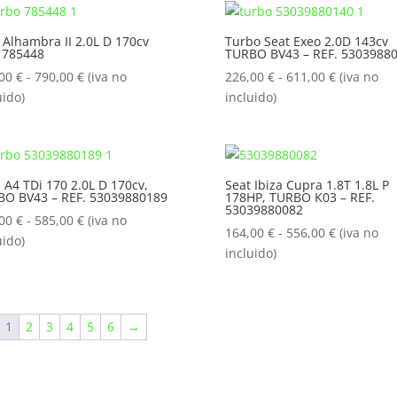
235,26 €
178,24 €
hasta
hasta
 Alhambra II 2.0L D 170cv
Turbo Seat Exeo 2.0D 143cv
 785448
TURBO BV43 – REF. 5303988
646,80 €
506,00 €
Rango
Rango
,00
€
-
790,00
€
(iva no
226,00
€
-
611,00
€
(iva no
de
de
uido)
incluido)
precios:
precios:
desde
desde
210,00 €
226,00 €
hasta
hasta
 A4 TDi 170 2.0L D 170cv,
Seat Ibiza Cupra 1.8T 1.8L P
BO BV43 – REF. 53039880189
178HP, TURBO K03 – REF.
790,00 €
611,00 €
53039880082
Rango
,00
€
-
585,00
€
(iva no
Rango
164,00
€
-
556,00
€
(iva no
de
uido)
de
incluido)
precios:
precios:
desde
desde
266,00 €
164,00 €
hasta
1
2
3
4
5
6
→
hasta
585,00 €
556,00 €