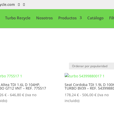
ycle.com
Turbo Recycle
Nosotros
Productos
Catálogo
Fi
 Altea TDI 1.6L D 104HP,
Seat Cordoba TDI 1.9L D 100
BO GT12 VNT – REF. 775517
TURBO BV39 – REF. 5439988
Rango
Rango
,26
€
-
646,80
€
(iva no
178,24
€
-
506,00
€
(iva no
de
de
uido)
incluido)
precios:
precios:
desde
desde