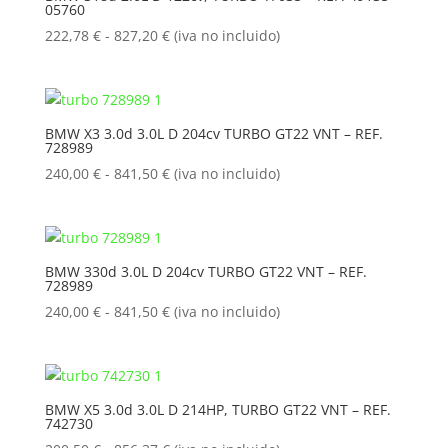
05760
hasta
298,00 €
Rango
222,78
€
-
827,20
€
(iva no incluido)
de
precios:
desde
222,78 €
BMW X3 3.0d 3.0L D 204cv TURBO GT22 VNT – REF.
728989
hasta
827,20 €
Rango
240,00
€
-
841,50
€
(iva no incluido)
de
precios:
desde
240,00 €
BMW 330d 3.0L D 204cv TURBO GT22 VNT – REF.
728989
hasta
841,50 €
Rango
240,00
€
-
841,50
€
(iva no incluido)
de
precios:
desde
240,00 €
BMW X5 3.0d 3.0L D 214HP, TURBO GT22 VNT – REF.
742730
hasta