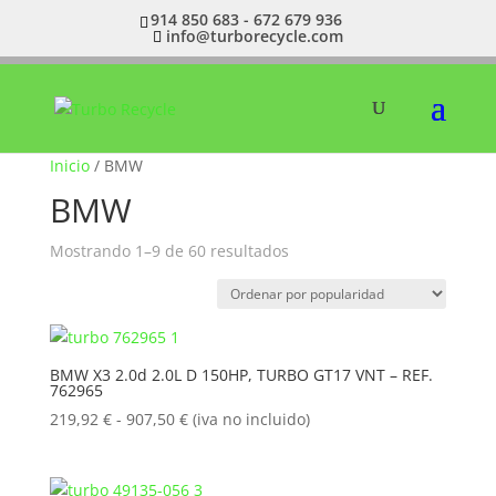
914 850 683 - 672 679 936
info@turborecycle.com
Inicio
/ BMW
BMW
Ordenado
Mostrando 1–9 de 60 resultados
por
popularidad
BMW X3 2.0d 2.0L D 150HP, TURBO GT17 VNT – REF.
762965
Rango
219,92
€
-
907,50
€
(iva no incluido)
de
precios:
desde