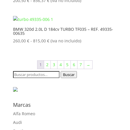
841,50 €
Rango
200,50
€
-
856,37
€
(iva no incluido)
de
precios:
desde
200,50 €
BMW 320d 2.0L D 184cv TURBO TF035 – REF. 49335-
00635
hasta
856,37 €
Rango
260,00
€
-
815,00
€
(iva no incluido)
de
precios:
desde
1
2
3
4
5
6
7
→
260,00 €
hasta
Buscar
Buscar
815,00 €
por:
Marcas
Alfa Romeo
Audi