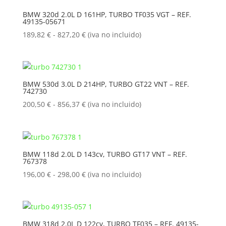
219,92 €
BMW 320d 2.0L D 161HP, TURBO TF035 VGT – REF.
49135-05671
hasta
907,50 €
Rango
189,82
€
-
827,20
€
(iva no incluido)
de
precios:
desde
189,82 €
BMW 530d 3.0L D 214HP, TURBO GT22 VNT – REF.
742730
hasta
827,20 €
Rango
200,50
€
-
856,37
€
(iva no incluido)
de
precios:
desde
200,50 €
BMW 118d 2.0L D 143cv, TURBO GT17 VNT – REF.
767378
hasta
856,37 €
Rango
196,00
€
-
298,00
€
(iva no incluido)
de
precios:
desde
196,00 €
BMW 318d 2.0L D 122cv, TURBO TF035 – REF. 49135-