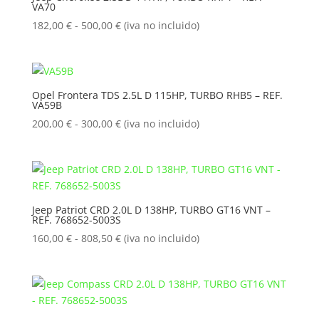
VA70
hasta
1.250,00 €
Rango
182,00
€
-
500,00
€
(iva no incluido)
de
precios:
desde
182,00 €
Opel Frontera TDS 2.5L D 115HP, TURBO RHB5 – REF.
VA59B
hasta
500,00 €
Rango
200,00
€
-
300,00
€
(iva no incluido)
de
precios:
desde
200,00 €
hasta
Jeep Patriot CRD 2.0L D 138HP, TURBO GT16 VNT –
REF. 768652-5003S
300,00 €
Rango
160,00
€
-
808,50
€
(iva no incluido)
de
precios:
desde
160,00 €