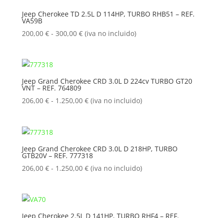
190,00 €
Jeep Cherokee TD 2.5L D 114HP, TURBO RHB51 – REF.
VA59B
hasta
760,00 €
Rango
200,00
€
-
300,00
€
(iva no incluido)
de
precios:
desde
200,00 €
Jeep Grand Cherokee CRD 3.0L D 224cv TURBO GT20
VNT – REF. 764809
hasta
300,00 €
Rango
206,00
€
-
1.250,00
€
(iva no incluido)
de
precios:
desde
206,00 €
Jeep Grand Cherokee CRD 3.0L D 218HP, TURBO
GTB20V – REF. 777318
hasta
1.250,00 €
Rango
206,00
€
-
1.250,00
€
(iva no incluido)
de
precios:
desde
206,00 €
Jeep Cherokee 2.5L D 141HP, TURBO RHF4 – REF.