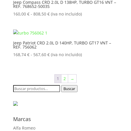
hasta
Jeep Compass CRD 2.0L D 138HP, TURBO GT16 VNT –
REF. 768652-5003S
808,50 €
Rango
160,00
€
-
808,50
€
(iva no incluido)
de
precios:
desde
160,00 €
Jeep Patriot CRD 2.0L D 140HP, TURBO GT17 VNT –
REF. 756062
hasta
808,50 €
Rango
168,74
€
-
567,60
€
(iva no incluido)
de
precios:
desde
1
2
→
168,74 €
hasta
Buscar
Buscar
567,60 €
por:
Marcas
Alfa Romeo