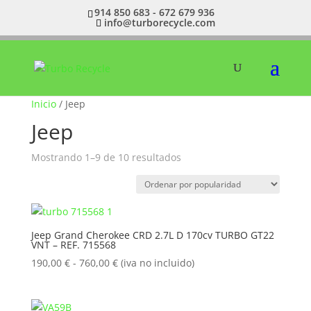
914 850 683 - 672 679 936
info@turborecycle.com
Inicio
/ Jeep
Jeep
Ordenado
Mostrando 1–9 de 10 resultados
por
popularidad
Jeep Grand Cherokee CRD 2.7L D 170cv TURBO GT22
VNT – REF. 715568
Rango
190,00
€
-
760,00
€
(iva no incluido)
de
precios:
desde