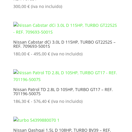
797,80 €
300,00
€
(iva no incluido)
Nissan Cabstar dCi 3.0L D 115HP, TURBO GT2252S –
REF. 709693-5001S
Rango
180,00
€
-
495,00
€
(iva no incluido)
de
precios:
desde
180,00 €
hasta
Nissan Patrol TD 2.8L D 105HP, TURBO GT17 – REF.
701196-5007S
495,00 €
Rango
186,30
€
-
576,40
€
(iva no incluido)
de
precios:
desde
186,30 €
Nissan Qashqai 1.5L D 108HP, TURBO BV39 – REF.