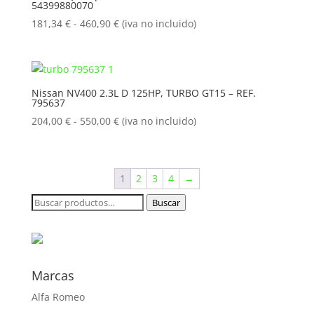
54399880070
hasta
576,40 €
Rango
181,34
€
-
460,90
€
(iva no incluido)
de
precios:
desde
181,34 €
Nissan NV400 2.3L D 125HP, TURBO GT15 – REF.
795637
hasta
460,90 €
Rango
204,00
€
-
550,00
€
(iva no incluido)
de
precios:
desde
1
2
3
4
→
204,00 €
hasta
Buscar
Buscar
550,00 €
por:
Marcas
Alfa Romeo