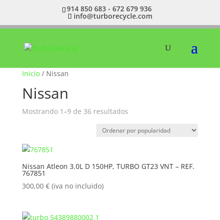
914 850 683 - 672 679 936
info@turborecycle.com
Inicio
/ Nissan
Nissan
Ordenado
Mostrando 1–9 de 36 resultados
por
popularidad
Nissan Atleon 3.0L D 150HP, TURBO GT23 VNT – REF.
767851
300,00
€
(iva no incluido)