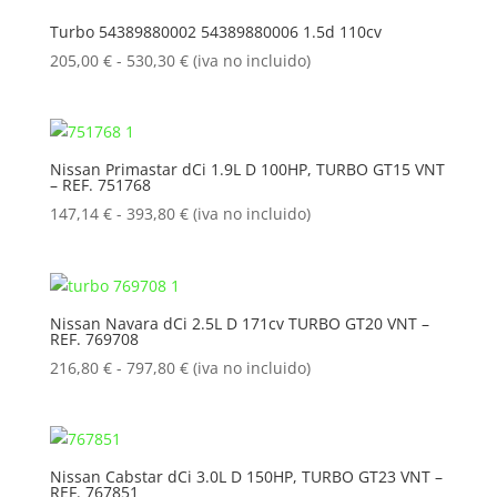
Turbo 54389880002 54389880006 1.5d 110cv
Rango
205,00
€
-
530,30
€
(iva no incluido)
de
precios:
desde
205,00 €
Nissan Primastar dCi 1.9L D 100HP, TURBO GT15 VNT
– REF. 751768
hasta
530,30 €
Rango
147,14
€
-
393,80
€
(iva no incluido)
de
precios:
desde
147,14 €
Nissan Navara dCi 2.5L D 171cv TURBO GT20 VNT –
REF. 769708
hasta
393,80 €
Rango
216,80
€
-
797,80
€
(iva no incluido)
de
precios:
desde
216,80 €
Nissan Cabstar dCi 3.0L D 150HP, TURBO GT23 VNT –
REF. 767851
hasta