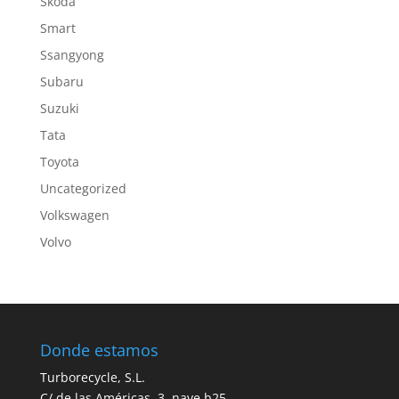
Skoda
Smart
Ssangyong
Subaru
Suzuki
Tata
Toyota
Uncategorized
Volkswagen
Volvo
Donde estamos
Turborecycle, S.L.
C/ de las Américas, 3, nave b25