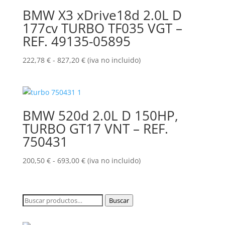
0,00 €
BMW X3 xDrive18d 2.0L D
hasta
177cv TURBO TF035 VGT –
1.039,50 €
REF. 49135-05895
Rango
222,78
€
-
827,20
€
(iva no incluido)
de
precios:
desde
222,78 €
BMW 520d 2.0L D 150HP,
hasta
TURBO GT17 VNT – REF.
827,20 €
750431
Rango
200,50
€
-
693,00
€
(iva no incluido)
de
precios:
desde
Buscar
Buscar
200,50 €
por:
hasta