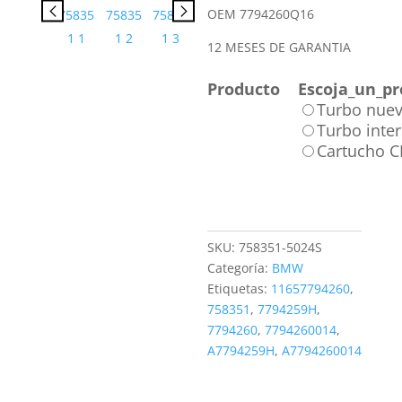
OEM 7794260Q16
12 MESES DE GARANTIA
Producto
Escoja_un_pr
Turbo nue
Turbo inte
Cartucho 
SKU:
758351-5024S
Categoría:
BMW
Etiquetas:
11657794260
,
758351
,
7794259H
,
7794260
,
7794260014
,
A7794259H
,
A7794260014