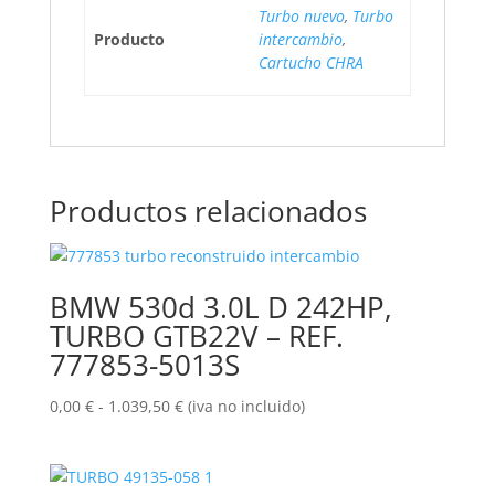
Turbo nuevo
,
Turbo
Producto
intercambio
,
Cartucho CHRA
Productos relacionados
BMW 530d 3.0L D 242HP,
TURBO GTB22V – REF.
777853-5013S
Rango
0,00
€
-
1.039,50
€
(iva no incluido)
de
precios:
desde