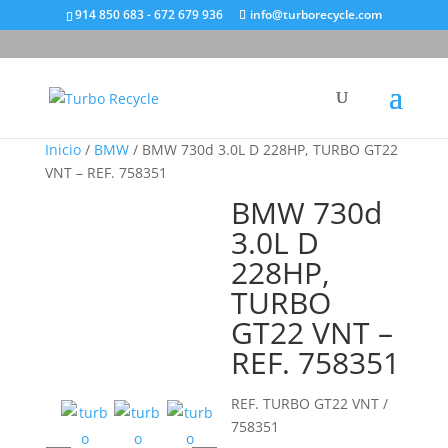
914 850 683 - 672 679 936
info@turborecycle.com
Inicio
/
BMW
/ BMW 730d 3.0L D 228HP, TURBO GT22
VNT – REF. 758351
BMW 730d
3.0L D
228HP,
TURBO
GT22 VNT –
REF. 758351
REF. TURBO GT22 VNT /
758351