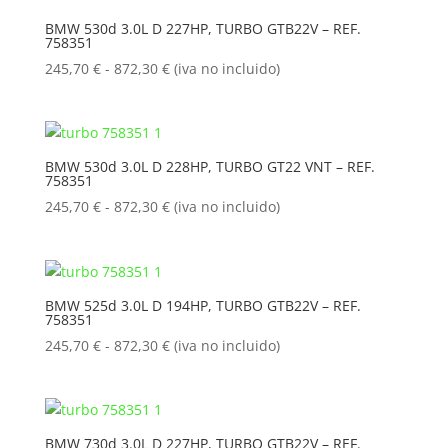
245,70 €
BMW 530d 3.0L D 227HP, TURBO GTB22V – REF.
758351
hasta
872,30 €
Rango
245,70
€
-
872,30
€
(iva no incluido)
de
precios:
desde
245,70 €
BMW 530d 3.0L D 228HP, TURBO GT22 VNT – REF.
758351
hasta
872,30 €
Rango
245,70
€
-
872,30
€
(iva no incluido)
de
precios:
desde
245,70 €
BMW 525d 3.0L D 194HP, TURBO GTB22V – REF.
758351
hasta
872,30 €
Rango
245,70
€
-
872,30
€
(iva no incluido)
de
precios:
desde
245,70 €
BMW 730d 3.0L D 227HP, TURBO GTB22V – REF.