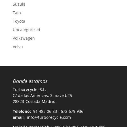
Suzuki
Tata
Toyota
Uncategorized
Volkswagen
Volvo
Donde estamos
Turborecycle, S.L.
C/ de las Américas, 3, nave b25
28823-Coslada Madrid
Teléfono:
91 485 06 83 - 672 679 936
email:
info@turborecycle.com