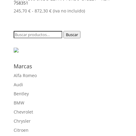
758351
hasta
872,30 €
Rango
245,70
€
-
872,30
€
(iva no incluido)
de
precios:
desde
Buscar
Buscar
245,70 €
por:
hasta
872,30 €
Marcas
Alfa Romeo
Audi
Bentley
BMW
Chevrolet
Chrysler
Citroen