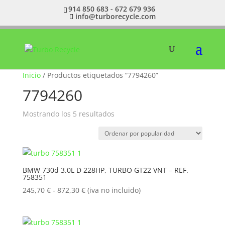
914 850 683 - 672 679 936
info@turborecycle.com
Inicio
/ Productos etiquetados “7794260”
7794260
Ordenado
Mostrando los 5 resultados
por
popularidad
BMW 730d 3.0L D 228HP, TURBO GT22 VNT – REF.
758351
Rango
245,70
€
-
872,30
€
(iva no incluido)
de
precios:
desde