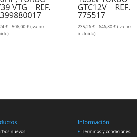
39 VTG – REF.
GTC12V – REF.
399880017
775517
Rango
Rango
,24
€
-
506,00
€
(iva no
235,26
€
-
646,80
€
(iva no
de
de
uido)
incluido)
precios:
precios:
desde
desde
178,24 €
235,26 €
hasta
hasta
506,00 €
646,80 €
ductos
Información
rbos nuevos.
Términos y condiciones.