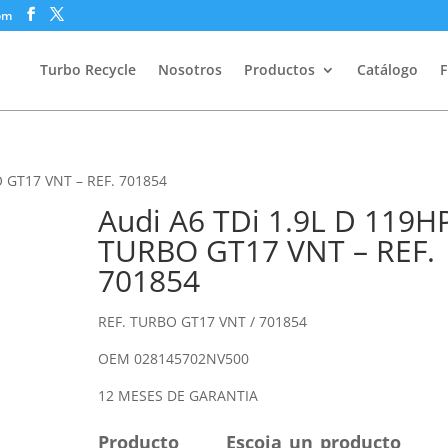
om
Turbo Recycle
Nosotros
Productos
Catálogo
F
O GT17 VNT – REF. 701854
Audi A6 TDi 1.9L D 119H
TURBO GT17 VNT – REF.
701854
REF. TURBO GT17 VNT / 701854
OEM 028145702NV500
12 MESES DE GARANTIA
Producto
Escoja_un_producto___