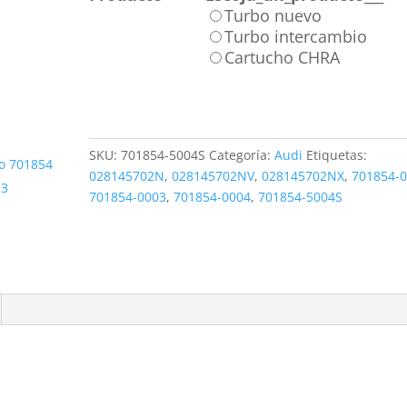
Turbo nuevo
Turbo intercambio
Cartucho CHRA
SKU:
701854-5004S
Categoría:
Audi
Etiquetas:
028145702N
,
028145702NV
,
028145702NX
,
701854-
701854-0003
,
701854-0004
,
701854-5004S