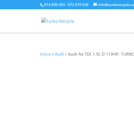
914 850 683 - 672 679 936
info@turborecycle.c
Inicio
/
Audi
/ Audi A6 TDi 1.9L D 119HP, TURB