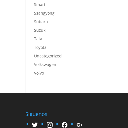
Smart
Ssangyong
Subaru
Suzuki
Tata
Toyota
Uncategorized
Volkswagen
Volvo
Siguenos
twitter
instagram
facebook
google