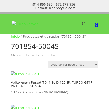
914 850 683 - 672 679 936
info@turborecycle.com
Inicio
/ Productos etiquetados “701854-5004S”
701854-5004S
Ordenado
Mostrando los 5 resultados
por
popularidad
Volkswagen Passat TDI 1.9L D 120HP, TURBO GT17
VNT – REF. 701854
Rango
197,22
€
-
577,50
€
(iva no incluido)
de
precios:
desde