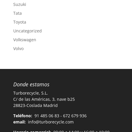
Suzuki
Tata
Toyota
Uncategorized
Volkswagen
Volvo
Donde estamos
Turborecycle, S.L.
C/ de las Américas, 3, nave b25
28823-Coslada Madrid
Teléfono:
91 485 06 83 - 672 679 936
email:
info@turborecycle.com