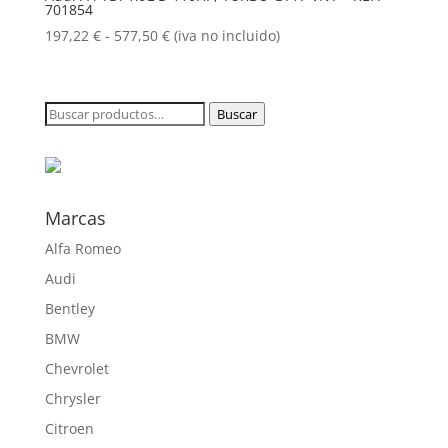
701854
hasta
577,50 €
Rango
197,22
€
-
577,50
€
(iva no incluido)
de
precios:
desde
Buscar
Buscar
197,22 €
por:
hasta
577,50 €
Marcas
Alfa Romeo
Audi
Bentley
BMW
Chevrolet
Chrysler
Citroen