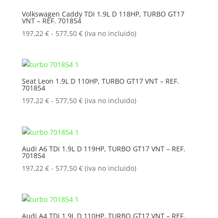
197,22 €
Volkswagen Caddy TDi 1.9L D 118HP, TURBO GT17
VNT – REF. 701854
hasta
577,50 €
Rango
197,22
€
-
577,50
€
(iva no incluido)
de
precios:
desde
197,22 €
Seat Leon 1.9L D 110HP, TURBO GT17 VNT – REF.
701854
hasta
577,50 €
Rango
197,22
€
-
577,50
€
(iva no incluido)
de
precios:
desde
197,22 €
Audi A6 TDi 1.9L D 119HP, TURBO GT17 VNT – REF.
701854
hasta
577,50 €
Rango
197,22
€
-
577,50
€
(iva no incluido)
de
precios:
desde
197,22 €
Audi A4 TDi 1.9L D 110HP, TURBO GT17 VNT – REF.