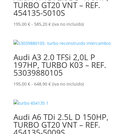
TURBO GT20 VNT – REF.
454135-5010S
Rango
195,00
€
-
585,20
€
(iva no incluido)
de
precios:
desde
195,00 €
Audi A3 2.0 TFSi 2,0L P
hasta
197HP, TURBO K03 – REF.
585,20 €
53039880105
Rango
195,00
€
-
648,90
€
(iva no incluido)
de
precios:
desde
195,00 €
Audi A6 TDi 2.5L D 150HP,
hasta
TURBO GT20 VNT – REF.
648,90 €
454135-5009S