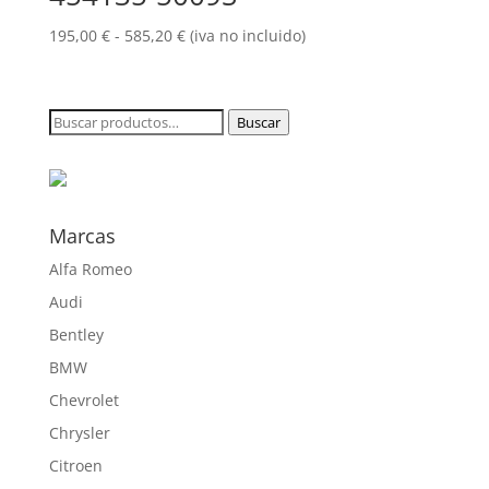
Rango
195,00
€
-
585,20
€
(iva no incluido)
de
precios:
desde
Buscar
Buscar
195,00 €
por:
hasta
585,20 €
Marcas
Alfa Romeo
Audi
Bentley
BMW
Chevrolet
Chrysler
Citroen