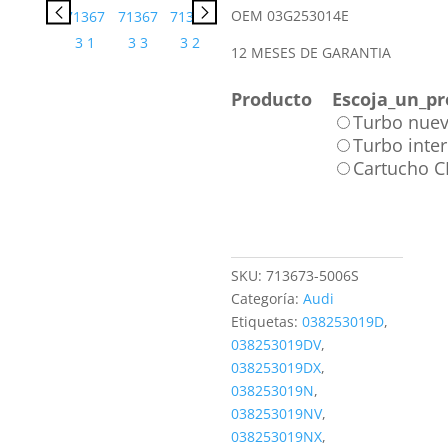
OEM 03G253014E
12 MESES DE GARANTIA
Producto
Escoja_un_pr
Turbo nue
Turbo inte
Cartucho 
SKU:
713673-5006S
Categoría:
Audi
Etiquetas:
038253019D
,
038253019DV
,
038253019DX
,
038253019N
,
038253019NV
,
038253019NX
,