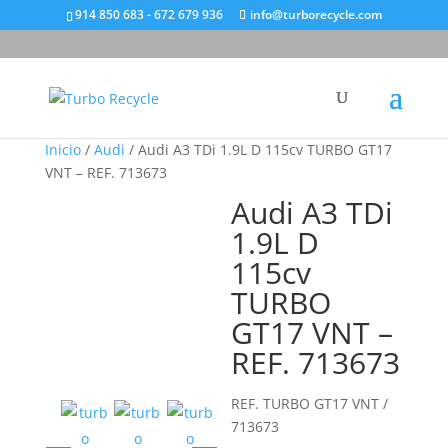
914 850 683 - 672 679 936
info@turborecycle.com
Inicio
/
Audi
/ Audi A3 TDi 1.9L D 115cv TURBO GT17
VNT – REF. 713673
Audi A3 TDi
1.9L D
115cv
TURBO
GT17 VNT –
REF. 713673
REF. TURBO GT17 VNT /
713673