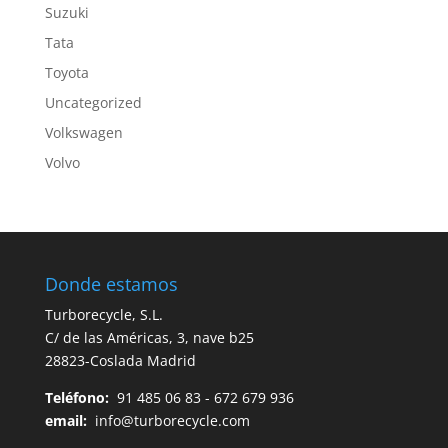
Suzuki
Tata
Toyota
Uncategorized
Volkswagen
Volvo
Donde estamos
Turborecycle, S.L.
C/ de las Américas, 3, nave b25
28823-Coslada Madrid
Teléfono:
91 485 06 83 - 672 679 936
email:
info@turborecycle.com