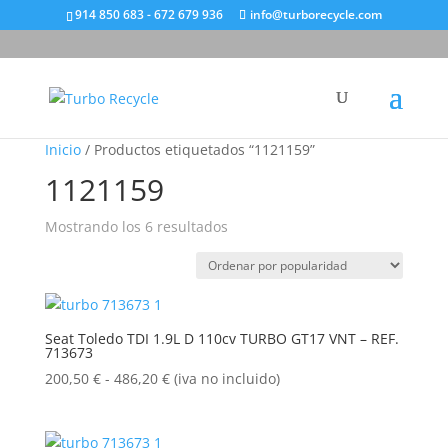
914 850 683 - 672 679 936
info@turborecycle.com
Inicio
/ Productos etiquetados “1121159”
1121159
Ordenado
Mostrando los 6 resultados
por
popularidad
Seat Toledo TDI 1.9L D 110cv TURBO GT17 VNT – REF.
713673
Rango
200,50
€
-
486,20
€
(iva no incluido)
de
precios:
desde