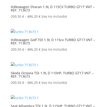
200,50 €
Volkswagen Sharan 1.9L D 115CV TURBO GT17 VNT –
REF. 713673
hasta
486,20 €
Rango
200,50
€
-
486,20
€
(iva no incluido)
de
precios:
desde
200,50 €
Volkswagen Golf TDI 1.9L D 115cv TURBO GT17 VNT –
REF. 713673
hasta
486,20 €
Rango
200,50
€
-
486,20
€
(iva no incluido)
de
precios:
desde
200,50 €
Skoda Octavia TDi 1.9L D 110HP, TURBO GT17 VNT –
REF. 713673
hasta
486,20 €
Rango
200,50
€
-
486,20
€
(iva no incluido)
de
precios:
desde
200,50 €
Seat Alhambra TDI 1.9L D 115HP, TURBO GT17 VNT –