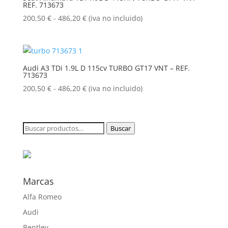
REF. 713673
hasta
486,20 €
Rango
200,50
€
-
486,20
€
(iva no incluido)
de
precios:
desde
200,50 €
Audi A3 TDi 1.9L D 115cv TURBO GT17 VNT – REF.
713673
hasta
486,20 €
Rango
200,50
€
-
486,20
€
(iva no incluido)
de
precios:
desde
Buscar
Buscar
200,50 €
por:
hasta
486,20 €
Marcas
Alfa Romeo
Audi
Bentley