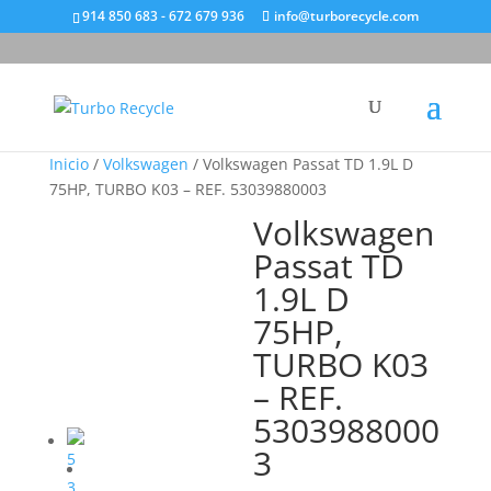
914 850 683 - 672 679 936
info@turborecycle.com
Inicio
/
Volkswagen
/ Volkswagen Passat TD 1.9L D
75HP, TURBO K03 – REF. 53039880003
Volkswagen
Passat TD
1.9L D
75HP,
TURBO K03
– REF.
5303988000
3