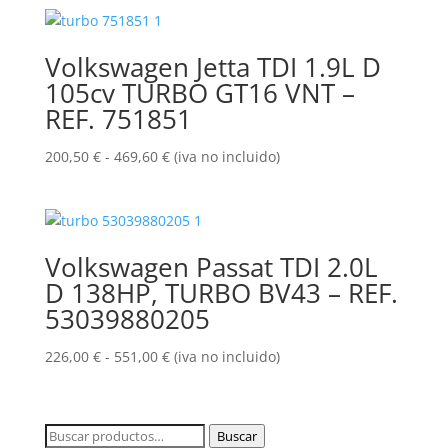
precios:
desde
200,50 €
Volkswagen Jetta TDI 1.9L D
hasta
105cv TURBO GT16 VNT –
486,20 €
REF. 751851
Rango
200,50
€
-
469,60
€
(iva no incluido)
de
precios:
desde
200,50 €
Volkswagen Passat TDI 2.0L
hasta
D 138HP, TURBO BV43 – REF.
469,60 €
53039880205
Rango
226,00
€
-
551,00
€
(iva no incluido)
de
precios:
desde
Buscar
Buscar
226,00 €