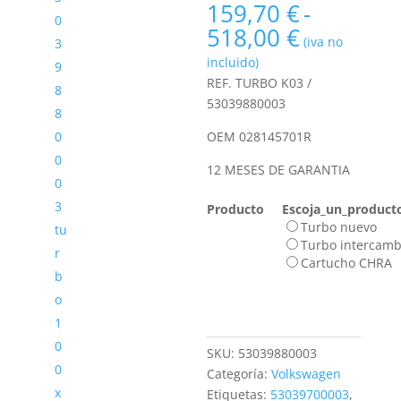
159,70
€
-
Rango
518,00
€
(iva no
de
incluido)
precios:
REF. TURBO K03 /
desde
53039880003
159,70 €
hasta
OEM 028145701R
518,00 €
12 MESES DE GARANTIA
Producto
Escoja_un_product
Turbo nuevo
Turbo intercamb
Cartucho CHRA
SKU:
53039880003
Categoría:
Volkswagen
Etiquetas:
53039700003
,