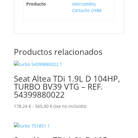
Producto
intercambio
,
Cartucho CHRA
Productos relacionados
Seat Altea TDi 1.9L D 104HP,
TURBO BV39 VTG – REF.
54399880022
Rango
178,24
€
-
565,00
€
(iva no incluido)
de
precios:
desde
178,24 €