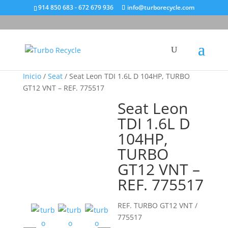
914 850 683 - 672 679 936
info@turborecycle.com
Inicio
/
Seat
/ Seat Leon TDI 1.6L D 104HP, TURBO
GT12 VNT – REF. 775517
Seat Leon
TDI 1.6L D
104HP,
TURBO
GT12 VNT –
REF. 775517
REF. TURBO GT12 VNT /
775517