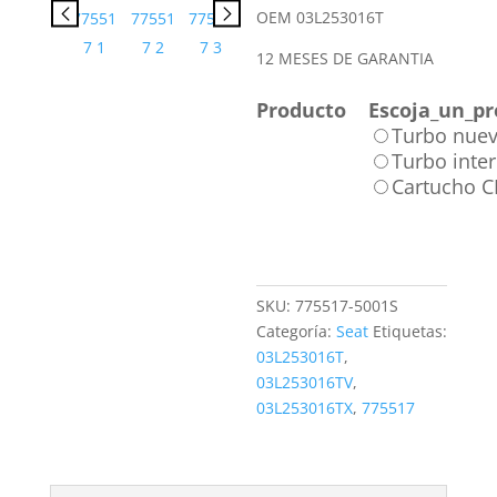
OEM 03L253016T
12 MESES DE GARANTIA
Producto
Escoja_un_pr
Turbo nue
Turbo inte
Cartucho 
SKU:
775517-5001S
Categoría:
Seat
Etiquetas:
03L253016T
,
03L253016TV
,
03L253016TX
,
775517