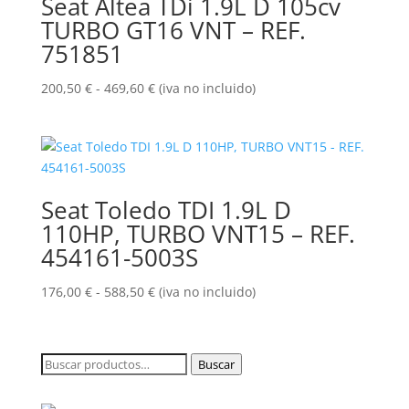
Seat Altea TDi 1.9L D 105cv
hasta
TURBO GT16 VNT – REF.
565,00 €
751851
Rango
200,50
€
-
469,60
€
(iva no incluido)
de
precios:
desde
200,50 €
hasta
Seat Toledo TDI 1.9L D
469,60 €
110HP, TURBO VNT15 – REF.
454161-5003S
Rango
176,00
€
-
588,50
€
(iva no incluido)
de
precios:
desde
Buscar
Buscar
176,00 €
por:
hasta