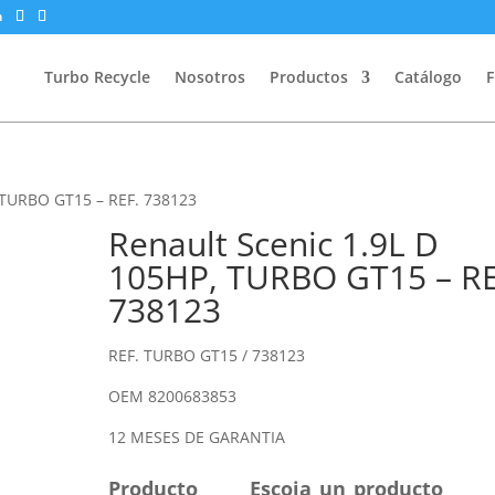
m
Turbo Recycle
Nosotros
Productos
Catálogo
F
, TURBO GT15 – REF. 738123
Renault Scenic 1.9L D
105HP, TURBO GT15 – RE
738123
REF. TURBO GT15 / 738123
OEM 8200683853
12 MESES DE GARANTIA
Producto
Escoja_un_producto___