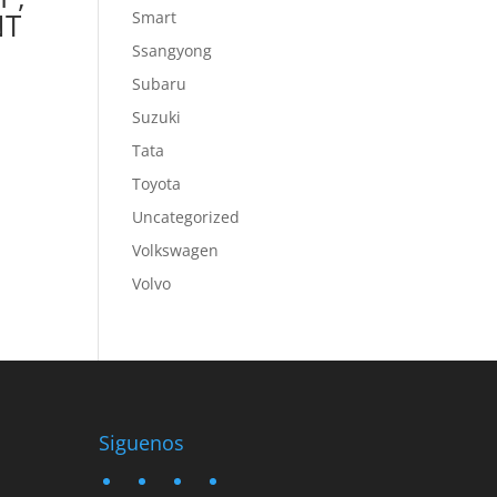
NT
Smart
Ssangyong
Subaru
Suzuki
Tata
Toyota
Uncategorized
Volkswagen
Volvo
Siguenos
twitter
instagram
facebook
google