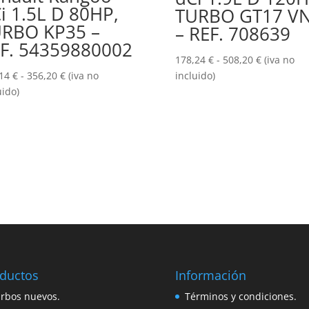
i 1.5L D 80HP,
TURBO GT17 V
RBO KP35 –
– REF. 708639
F. 54359880002
Rango
178,24
€
-
508,20
€
(iva no
Rango
de
,14
€
-
356,20
€
(iva no
incluido)
de
precios:
uido)
precios:
desde
desde
178,24 €
158,14 €
hasta
hasta
508,20 €
356,20 €
ductos
Información
rbos nuevos.
Términos y condiciones.