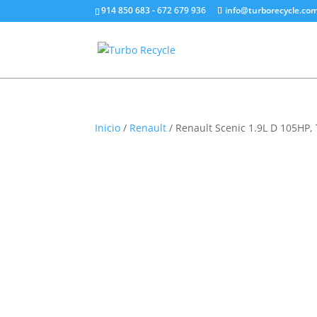
914 850 683 - 672 679 936
info@turborecycle.co
Inicio
/
Renault
/ Renault Scenic 1.9L D 105HP