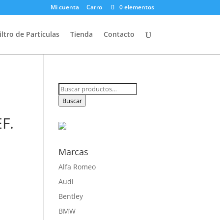
Mi cuenta
Carro
0 elementos
iltro de Partículas
Tienda
Contacto
Buscar
por:
Buscar
F.
Marcas
Alfa Romeo
Audi
Bentley
BMW