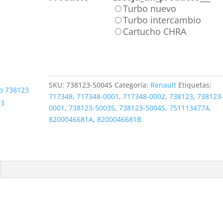
Turbo nuevo
Turbo intercambio
Cartucho CHRA
SKU:
738123-5004S
Categoría:
Renault
Etiquetas:
717348
,
717348-0001
,
717348-0002
,
738123
,
738123
0001
,
738123-5003S
,
738123-5004S
,
7511134774
,
8200046681A
,
8200046681B