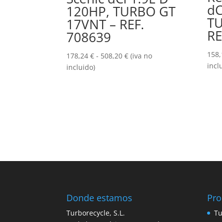
dC
120HP, TURBO GT
TU
17VNT – REF.
RE
708639
158
Rango
178,24
€
-
508,20
€
(iva no
incl
de
incluido)
precios:
desde
178,24 €
hasta
508,20 €
Donde estamos
Pro
Turborecycle, S.L.
Tu