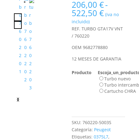
206,00
€
-
Rango
522,50
€
(iva no
de
incluido)
precios:
REF. TURBO GTA17V VNT
desde
/ 760220
206,00 €
hasta
OEM 9682778880
522,50 €
12 MESES DE GARANTIA
Producto
Escoja_un_product
Turbo nuevo
Turbo intercamb
Cartucho CHRA
SKU:
760220-5003S
Categoría:
Peugeot
Etiquetas:
0375L7
,