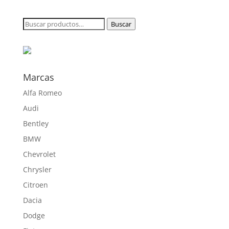
precios:
desde
Buscar
Buscar
178,24 €
por:
hasta
452,10 €
Marcas
Alfa Romeo
Audi
Bentley
BMW
Chevrolet
Chrysler
Citroen
Dacia
Dodge