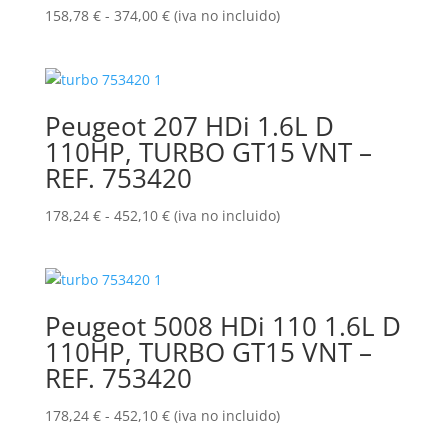
Rango
158,78
€
-
374,00
€
(iva no incluido)
de
precios:
desde
158,78 €
Peugeot 207 HDi 1.6L D
hasta
110HP, TURBO GT15 VNT –
374,00 €
REF. 753420
Rango
178,24
€
-
452,10
€
(iva no incluido)
de
precios:
desde
178,24 €
Peugeot 5008 HDi 110 1.6L D
hasta
110HP, TURBO GT15 VNT –
452,10 €
REF. 753420
Rango
178,24
€
-
452,10
€
(iva no incluido)
de