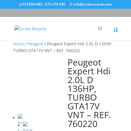
914 850 683 - 672 679 936
info@turborecycle.com
Inicio
/
Peugeot
/ Peugeot Expert Hdi 2.0L D 136HP,
TURBO GTA17V VNT – REF. 760220
Peugeot
Expert Hdi
2.0L D
136HP,
TURBO
GTA17V
VNT – REF.
760220