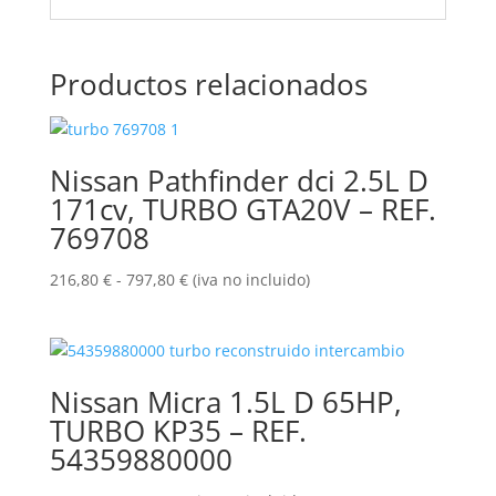
Productos relacionados
Nissan Pathfinder dci 2.5L D
171cv, TURBO GTA20V – REF.
769708
Rango
216,80
€
-
797,80
€
(iva no incluido)
de
precios:
desde
216,80 €
Nissan Micra 1.5L D 65HP,
hasta
TURBO KP35 – REF.
797,80 €
54359880000