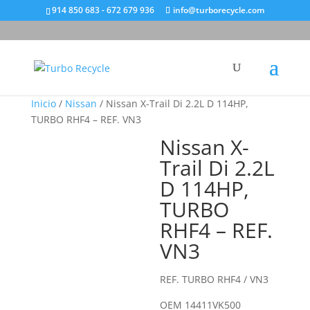
914 850 683 - 672 679 936
info@turborecycle.com
Inicio
/
Nissan
/ Nissan X-Trail Di 2.2L D 114HP,
TURBO RHF4 – REF. VN3
Nissan X-
Trail Di 2.2L
D 114HP,
TURBO
RHF4 – REF.
VN3
REF. TURBO RHF4 / VN3
OEM 14411VK500