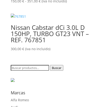
Rango
150,00
€
-
351,00
€
(iva no incluido)
de
precios:
desde
150,00 €
Nissan Cabstar dCi 3.0L D
hasta
150HP, TURBO GT23 VNT –
351,00 €
REF. 767851
300,00
€
(iva no incluido)
Buscar
Buscar
por:
Marcas
Alfa Romeo