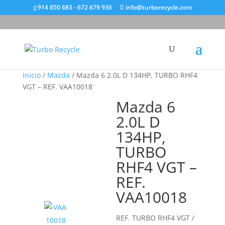
914 850 683 - 672 679 936
info@turborecycle.com
Inicio
/
Mazda
/ Mazda 6 2.0L D 134HP, TURBO RHF4
VGT – REF. VAA10018
Mazda 6
2.0L D
134HP,
TURBO
RHF4 VGT –
REF.
VAA10018
REF. TURBO RHF4 VGT /