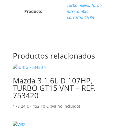
Turbo nuevo
,
Turbo
Producto
intercambio
,
Cartucho CHRA
Productos relacionados
Mazda 3 1.6L D 107HP,
TURBO GT15 VNT – REF.
753420
Rango
178,24
€
-
452,10
€
(iva no incluido)
de
precios:
desde