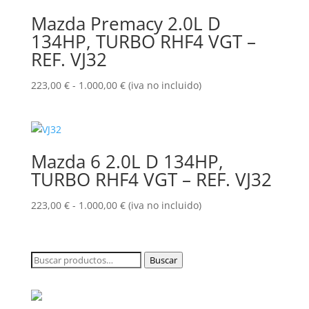
178,24 €
Mazda Premacy 2.0L D
hasta
134HP, TURBO RHF4 VGT –
452,10 €
REF. VJ32
Rango
223,00
€
-
1.000,00
€
(iva no incluido)
de
precios:
desde
223,00 €
Mazda 6 2.0L D 134HP,
hasta
TURBO RHF4 VGT – REF. VJ32
1.000,00 €
Rango
223,00
€
-
1.000,00
€
(iva no incluido)
de
precios:
desde
Buscar
Buscar
223,00 €
por:
hasta
1.000,00 €