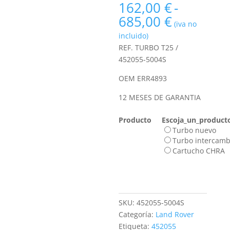
162,00
€
-
Rango
685,00
€
(iva no
de
incluido)
precios:
REF. TURBO T25 /
desde
452055-5004S
162,00 €
hasta
OEM ERR4893
685,00 €
12 MESES DE GARANTIA
Producto
Escoja_un_product
Turbo nuevo
Turbo intercamb
Cartucho CHRA
SKU:
452055-5004S
Categoría:
Land Rover
Etiqueta:
452055