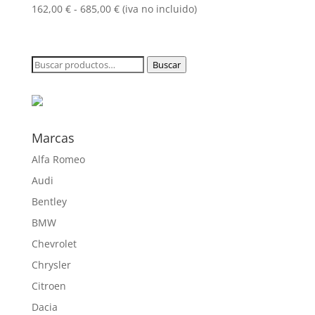
Rango
162,00
€
-
685,00
€
(iva no incluido)
de
precios:
desde
Buscar
Buscar
162,00 €
por:
hasta
685,00 €
Marcas
Alfa Romeo
Audi
Bentley
BMW
Chevrolet
Chrysler
Citroen
Dacia