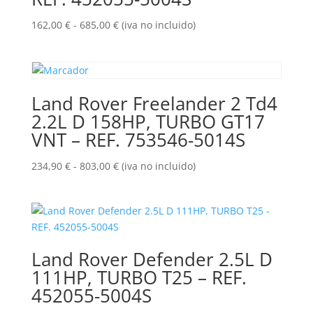
Rango
162,00
€
-
685,00
€
(iva no incluido)
de
precios:
desde
162,00 €
Land Rover Freelander 2 Td4
hasta
2.2L D 158HP, TURBO GT17
685,00 €
VNT – REF. 753546-5014S
Rango
234,90
€
-
803,00
€
(iva no incluido)
de
precios:
desde
234,90 €
hasta
Land Rover Defender 2.5L D
803,00 €
111HP, TURBO T25 – REF.
452055-5004S