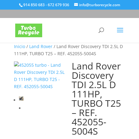
914 850 683 - 672 679 936
info@turborecycle.com
Inicio
/
Land Rover
/ Land Rover Discovery TDI 2.5L D
111HP, TURBO T25 – REF. 452055-5004S
Land Rover
Discovery
TDI 2.5L D
111HP,
TURBO T25
– REF.
452055-
5004S