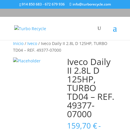
914 850 683 - 672 679 936
info@turborecycle.com
Inicio
/
Iveco
/ Iveco Daily II 2.8L D 125HP, TURBO
TD04 – REF. 49377-07000
Iveco Daily
II 2.8L D
125HP,
TURBO
TD04 – REF.
49377-
07000
159,70
€
-