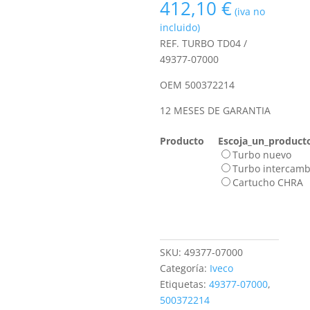
Rango
412,10
€
(iva no
de
incluido)
precios:
REF. TURBO TD04 /
desde
49377-07000
159,70 €
hasta
OEM 500372214
412,10 €
12 MESES DE GARANTIA
Producto
Escoja_un_product
Turbo nuevo
Turbo intercamb
Cartucho CHRA
SKU:
49377-07000
Categoría:
Iveco
Etiquetas:
49377-07000
,
500372214