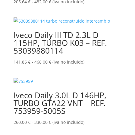
Rango
205,64
€
-
482,00
€
(iva no incluido)
de
precios:
desde
205,64 €
Iveco Daily III TD 2.3L D
hasta
115HP, TURBO K03 – REF.
482,00 €
53039880114
Rango
141,86
€
-
468,00
€
(iva no incluido)
de
precios:
desde
141,86 €
Iveco Daily 3.0L D 146HP,
hasta
TURBO GTA22 VNT – REF.
468,00 €
753959-5005S
Rango
260,00
€
-
330,00
€
(iva no incluido)
de