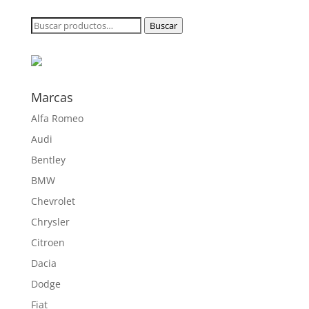
precios:
desde
Buscar
Buscar
260,00 €
por:
hasta
330,00 €
Marcas
Alfa Romeo
Audi
Bentley
BMW
Chevrolet
Chrysler
Citroen
Dacia
Dodge
Fiat