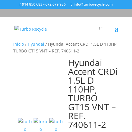
914 850 683 - 672 679 936
info@turborecycle.com
Inicio
/
Hyundai
/ Hyundai Accent CRDi 1.5L D 110HP,
TURBO GT15 VNT – REF. 740611-2
Hyundai
Accent CRDi
1.5L D
110HP,
TURBO
GT15 VNT –
REF.
740611-2