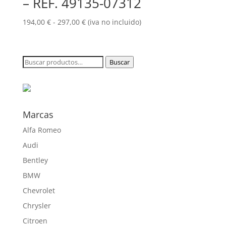
– REF. 49135-07312
Rango
194,00
€
-
297,00
€
(iva no incluido)
de
precios:
desde
Buscar
Buscar
194,00 €
por:
hasta
297,00 €
Marcas
Alfa Romeo
Audi
Bentley
BMW
Chevrolet
Chrysler
Citroen