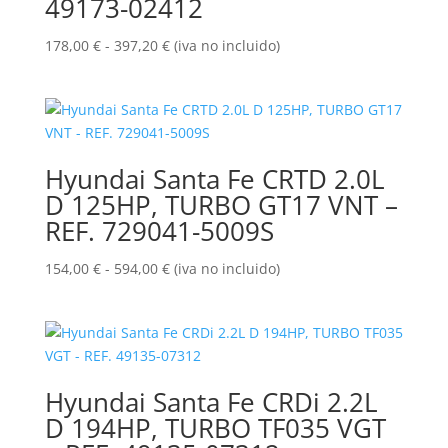
49173-02412
Rango
178,00
€
-
397,20
€
(iva no incluido)
de
precios:
desde
178,00 €
hasta
Hyundai Santa Fe CRTD 2.0L
397,20 €
D 125HP, TURBO GT17 VNT –
REF. 729041-5009S
Rango
154,00
€
-
594,00
€
(iva no incluido)
de
precios:
desde
154,00 €
hasta
Hyundai Santa Fe CRDi 2.2L
594,00 €
D 194HP, TURBO TF035 VGT