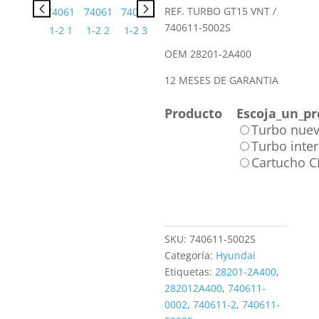
REF. TURBO GT15 VNT /
740611-5002S
OEM 28201-2A400
12 MESES DE GARANTIA
Producto
Escoja_un_pr
Turbo nue
Turbo inte
Cartucho 
SKU:
740611-5002S
Categoría:
Hyundai
Etiquetas:
28201-2A400
,
282012A400
,
740611-
0002
,
740611-2
,
740611-