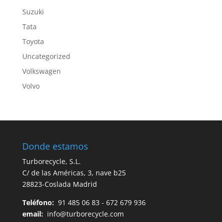
Suzuki
Tata
Toyota
Uncategorized
Volkswagen
Volvo
Donde estamos
Turborecycle, S.L.
C/ de las Américas, 3, nave b25
28823-Coslada Madrid
Teléfono:
91 485 06 83 - 672 679 936
email:
info@turborecycle.com