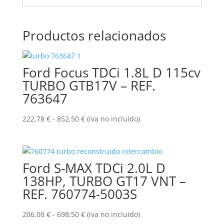
Productos relacionados
Ford Focus TDCi 1.8L D 115cv
TURBO GTB17V – REF.
763647
Rango
222,78
€
-
852,50
€
(iva no incluido)
de
precios:
desde
Ford S-MAX TDCi 2.0L D
222,78 €
hasta
138HP, TURBO GT17 VNT –
852,50 €
REF. 760774-5003S
Rango
206,00
€
-
698,50
€
(iva no incluido)