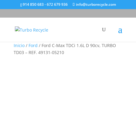
914 850 683 - 672 679 936
info@turborecycle.com
Inicio
/
Ford
/ Ford C-Max TDCi 1.6L D 90cv, TURBO
TD03 – REF. 49131-05210