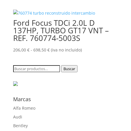
de
precios:
desde
Ford Focus TDCi 2.0L D
206,00 €
hasta
137HP, TURBO GT17 VNT –
698,50 €
REF. 760774-5003S
Rango
206,00
€
-
698,50
€
(iva no incluido)
de
precios:
Buscar
Buscar
desde
por:
206,00 €
hasta
698,50 €
Marcas
Alfa Romeo
Audi
Bentley