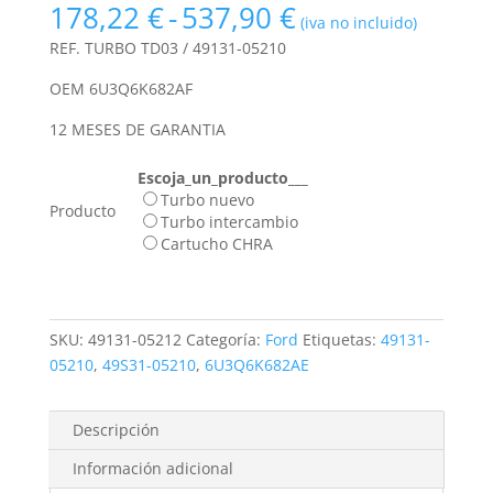
Rango
178,22
€
-
537,90
€
(iva no incluido)
de
REF. TURBO TD03 / 49131-05210
precios:
desde
OEM 6U3Q6K682AF
178,22 €
12 MESES DE GARANTIA
hasta
537,90 €
Escoja_un_producto___
Turbo nuevo
Producto
Turbo intercambio
Cartucho CHRA
SKU:
49131-05212
Categoría:
Ford
Etiquetas:
49131-
05210
,
49S31-05210
,
6U3Q6K682AE
Descripción
Información adicional