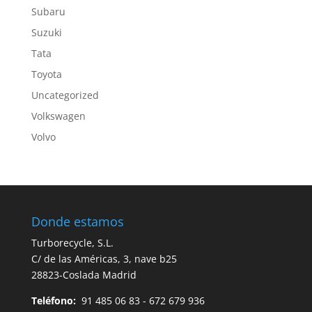
Subaru
Suzuki
Tata
Toyota
Uncategorized
Volkswagen
Volvo
Donde estamos
Turborecycle, S.L.
C/ de las Américas, 3, nave b25
28823-Coslada Madrid
Teléfono:
91 485 06 83 - 672 679 936