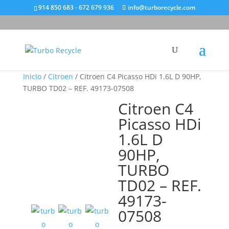
914 850 683 - 672 679 936
info@turborecycle.com
Inicio
/
Citroen
/ Citroen C4 Picasso HDi 1.6L D 90HP,
TURBO TD02 – REF. 49173-07508
Citroen C4
Picasso HDi
1.6L D
90HP,
TURBO
TD02 – REF.
49173-
07508