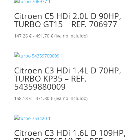
Citroen C5 HDi 2.0L D 90HP,
TURBO GT15 – REF. 706977
Rango
147,26
€
-
491,70
€
(iva no incluido)
de
precios:
desde
147,26 €
Citroen C3 HDi 1.4L D 70HP,
hasta
TURBO KP35 – REF.
491,70 €
54359880009
Rango
158,18
€
-
371,80
€
(iva no incluido)
de
precios:
desde
158,18 €
Citroen C3 HDi 1.6L D 109HP,
hasta