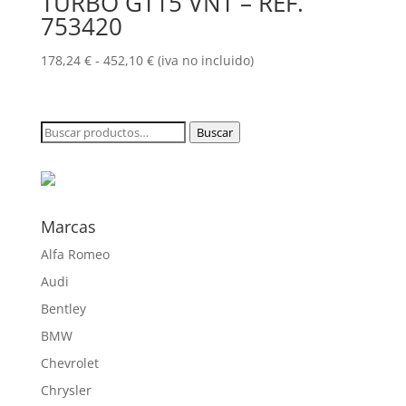
TURBO GT15 VNT – REF.
371,80 €
753420
Rango
178,24
€
-
452,10
€
(iva no incluido)
de
precios:
desde
Buscar
Buscar
178,24 €
por:
hasta
452,10 €
Marcas
Alfa Romeo
Audi
Bentley
BMW
Chevrolet
Chrysler