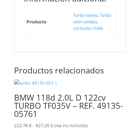
Turbo nuevo
,
Turbo
Producto
intercambio
,
Cartucho CHRA
Productos relacionados
BMW 118d 2.0L D 122cv
TURBO TF035V – REF. 49135-
05761
Rango
222,78
€
-
827,20
€
(iva no incluido)
de
precios: