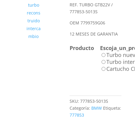
REF. TURBO GTB22V /
777853-5013S
OEM 7799759G06
12 MESES DE GARANTIA
Producto
Escoja_un_pr
Turbo nue
Turbo inte
Cartucho 
SKU:
777853-5013S
Categoría:
BMW
Etiqueta:
777853