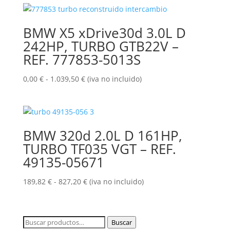
desde
222,78 €
BMW X5 xDrive30d 3.0L D
hasta
242HP, TURBO GTB22V –
827,20 €
REF. 777853-5013S
Rango
0,00
€
-
1.039,50
€
(iva no incluido)
de
precios:
desde
0,00 €
BMW 320d 2.0L D 161HP,
hasta
TURBO TF035 VGT – REF.
1.039,50 €
49135-05671
Rango
189,82
€
-
827,20
€
(iva no incluido)
de
precios:
desde
Buscar
Buscar
189,82 €