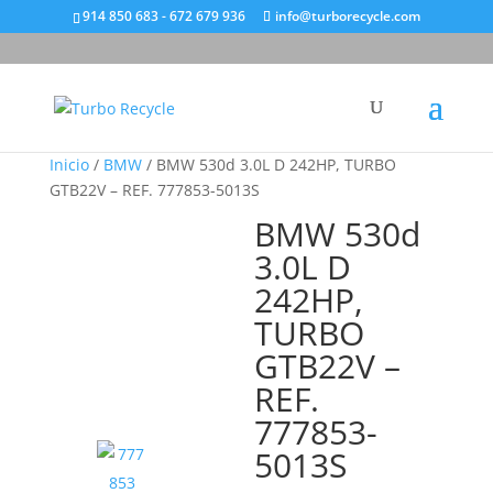
914 850 683 - 672 679 936
info@turborecycle.com
Inicio
/
BMW
/ BMW 530d 3.0L D 242HP, TURBO
GTB22V – REF. 777853-5013S
BMW 530d
3.0L D
242HP,
TURBO
GTB22V –
REF.
777853-
5013S