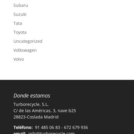
Subaru
Suzuki
Tata
Toyota
Uncategorized
Volkswagen
Volvo
Donde estamos
Turborecycle, S.L.
C/ de las Américas, 3, nave b25
28823-Coslada Madrid
Teléfono:
91 485 06 83 - 672 679 936
email:
info@turborecycle.com