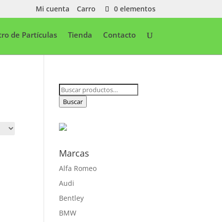
Mi cuenta
Carro
0 elementos
ltro de Partículas
Tienda
Contacto
Buscar
por:
Buscar
Marcas
Alfa Romeo
Audi
Bentley
BMW