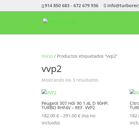
914 850 683 - 672 679 936
info@turborec
Inicio
/ Productos etiquetados “vvp2”
vvp2
Ordenado
Mostrando los 3 resultados
por
popularidad
Peugeot 307 Hdi 90 1.4L D 90HP,
Citr
TURBO RHF4V – REF. VVP2
TURB
Rango
182,00
€
-
291,00
€
(iva no
182
de
incluido)
incl
precios:
desde