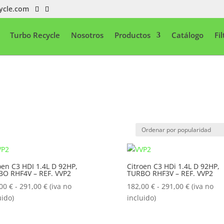
ycle.com
Turbo Recycle
Nosotros
Productos
Catálogo
Fi
oen C3 HDI 1.4L D 92HP,
Citroen C3 HDi 1.4L D 92HP,
O RHF4V – REF. VVP2
TURBO RHF3V – REF. VVP2
Rango
Rango
,00
€
-
291,00
€
(iva no
182,00
€
-
291,00
€
(iva no
de
de
uido)
incluido)
precios:
precios:
desde
desde