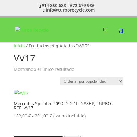
914 850 683 - 672 679 936
info@turborecycle.com
Inicio
/ Productos etiquetados “VV17”
VV17
Mostrando el único resultado
Mercedes Sprinter 209 CDi 2.1L D 88HP, TURBO –
REF. VV17
Rango
182,00
€
-
291,00
€
(iva no incluido)
de
precios:
desde