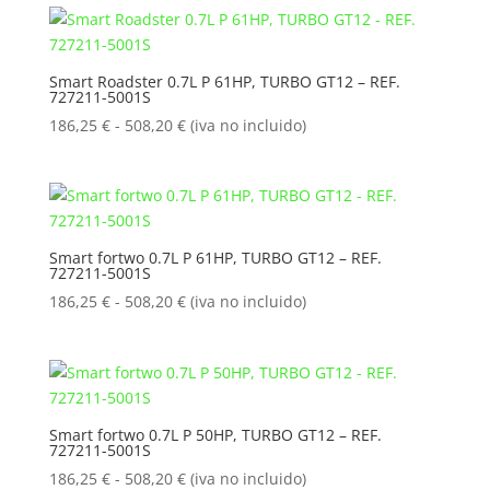
desde
186,25 €
hasta
Smart Roadster 0.7L P 61HP, TURBO GT12 – REF.
727211-5001S
508,20 €
Rango
186,25
€
-
508,20
€
(iva no incluido)
de
precios:
desde
186,25 €
hasta
Smart fortwo 0.7L P 61HP, TURBO GT12 – REF.
727211-5001S
508,20 €
Rango
186,25
€
-
508,20
€
(iva no incluido)
de
precios:
desde
186,25 €
hasta
Smart fortwo 0.7L P 50HP, TURBO GT12 – REF.
727211-5001S
508,20 €
Rango
186,25
€
-
508,20
€
(iva no incluido)