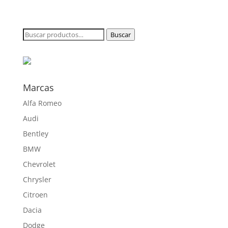
de
precios:
desde
Buscar
Buscar
186,25 €
por:
hasta
508,20 €
Marcas
Alfa Romeo
Audi
Bentley
BMW
Chevrolet
Chrysler
Citroen
Dacia
Dodge