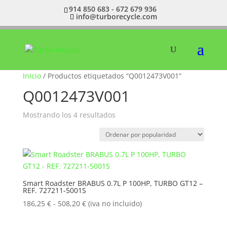
914 850 683 - 672 679 936
info@turborecycle.com
Inicio
/ Productos etiquetados “Q0012473V001”
Q0012473V001
Ordenado
Mostrando los 4 resultados
por
popularidad
Smart Roadster BRABUS 0.7L P 100HP, TURBO GT12 –
REF. 727211-5001S
Rango
186,25
€
-
508,20
€
(iva no incluido)
de
precios: