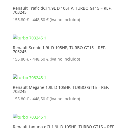
155,80 €
Renault Trafic dCi 1.9L D 105HP, TURBO GT15 – REF.
703245
hasta
448,50 €
Rango
155,80
€
-
448,50
€
(iva no incluido)
de
precios:
desde
155,80 €
Renault Scenic 1.9L D 105HP, TURBO GT15 – REF.
703245
hasta
448,50 €
Rango
155,80
€
-
448,50
€
(iva no incluido)
de
precios:
desde
155,80 €
Renault Megane 1.9L D 105HP, TURBO GT15 – REF.
703245
hasta
448,50 €
Rango
155,80
€
-
448,50
€
(iva no incluido)
de
precios:
desde
155,80 €
Renault Laguna dCi 1.9L D 105HP, TURBO GT15 – REF.