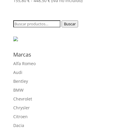
448,50 €
Rango
155,80
€
-
448,50
€
(iva no incluido)
de
precios:
desde
Buscar
Buscar
155,80 €
por:
hasta
448,50 €
Marcas
Alfa Romeo
Audi
Bentley
BMW
Chevrolet
Chrysler
Citroen
Dacia