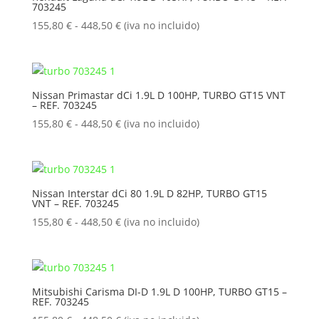
703245
hasta
448,50 €
Rango
155,80
€
-
448,50
€
(iva no incluido)
de
precios:
desde
155,80 €
Nissan Primastar dCi 1.9L D 100HP, TURBO GT15 VNT
– REF. 703245
hasta
448,50 €
Rango
155,80
€
-
448,50
€
(iva no incluido)
de
precios:
desde
155,80 €
Nissan Interstar dCi 80 1.9L D 82HP, TURBO GT15
VNT – REF. 703245
hasta
448,50 €
Rango
155,80
€
-
448,50
€
(iva no incluido)
de
precios:
desde
155,80 €
Mitsubishi Carisma DI-D 1.9L D 100HP, TURBO GT15 –
REF. 703245
hasta