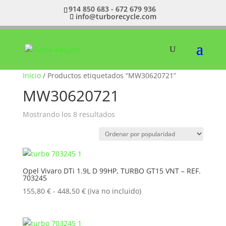
914 850 683 - 672 679 936
info@turborecycle.com
Inicio
/ Productos etiquetados “MW30620721”
MW30620721
Ordenado
Mostrando los 8 resultados
por
popularidad
Opel Vivaro DTi 1.9L D 99HP, TURBO GT15 VNT – REF.
703245
Rango
155,80
€
-
448,50
€
(iva no incluido)
de
precios:
desde