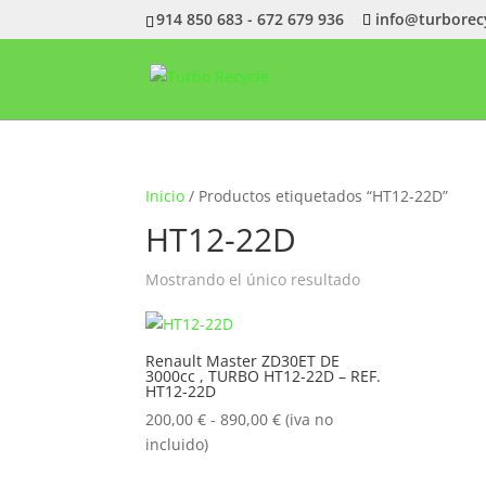
914 850 683 - 672 679 936
info@turborec
Inicio
/ Productos etiquetados “HT12-22D”
HT12-22D
Mostrando el único resultado
Renault Master ZD30ET DE
3000cc , TURBO HT12-22D – REF.
HT12-22D
Rango
200,00
€
-
890,00
€
(iva no
de
incluido)
precios: