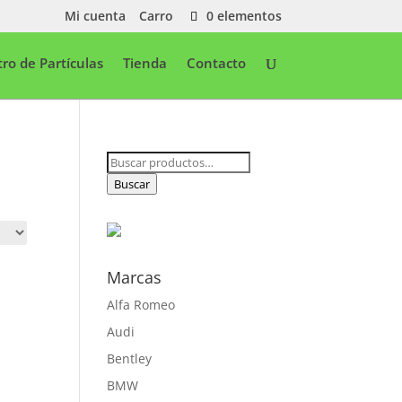
Mi cuenta
Carro
0 elementos
ltro de Partículas
Tienda
Contacto
Buscar
por:
Buscar
Marcas
Alfa Romeo
Audi
Bentley
BMW