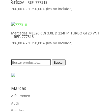
GTB20V – REF. 777318
hasta
1.250,00 €
Rango
206,00
€
-
1.250,00
€
(iva no incluido)
de
precios:
desde
206,00 €
Mercedes ML320 CDi 3.0L D 224HP, TURBO GT20 VNT
– REF. 777318
hasta
1.250,00 €
Rango
206,00
€
-
1.250,00
€
(iva no incluido)
de
precios:
desde
Buscar
Buscar
206,00 €
por:
hasta
1.250,00 €
Marcas
Alfa Romeo
Audi
Bentley