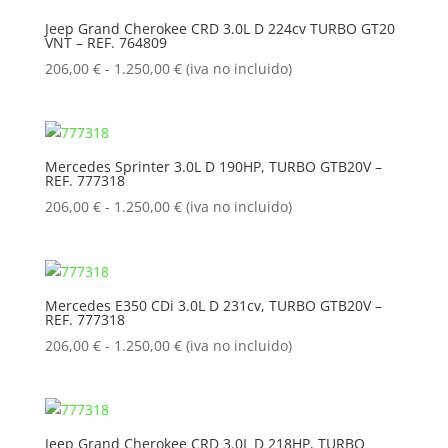
206,00 €
Jeep Grand Cherokee CRD 3.0L D 224cv TURBO GT20
VNT – REF. 764809
hasta
1.250,00 €
Rango
206,00
€
-
1.250,00
€
(iva no incluido)
de
precios:
desde
206,00 €
Mercedes Sprinter 3.0L D 190HP, TURBO GTB20V –
REF. 777318
hasta
1.250,00 €
Rango
206,00
€
-
1.250,00
€
(iva no incluido)
de
precios:
desde
206,00 €
Mercedes E350 CDi 3.0L D 231cv, TURBO GTB20V –
REF. 777318
hasta
1.250,00 €
Rango
206,00
€
-
1.250,00
€
(iva no incluido)
de
precios:
desde
206,00 €
Jeep Grand Cherokee CRD 3.0L D 218HP, TURBO