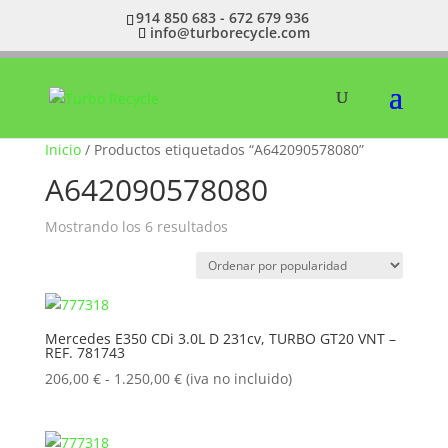
914 850 683 - 672 679 936
info@turborecycle.com
Inicio
/ Productos etiquetados “A642090578080”
A642090578080
Ordenado
Mostrando los 6 resultados
por
popularidad
Mercedes E350 CDi 3.0L D 231cv, TURBO GT20 VNT –
REF. 781743
Rango
206,00
€
-
1.250,00
€
(iva no incluido)
de
precios:
desde