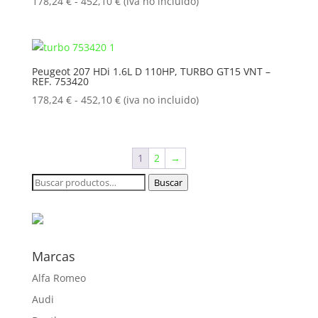
452,10 €
Rango
178,24
€
-
452,10
€
(iva no incluido)
de
precios:
desde
178,24 €
Peugeot 207 HDi 1.6L D 110HP, TURBO GT15 VNT –
REF. 753420
hasta
452,10 €
Rango
178,24
€
-
452,10
€
(iva no incluido)
de
precios:
desde
1
2
→
178,24 €
hasta
Buscar
Buscar
452,10 €
por:
Marcas
Alfa Romeo
Audi