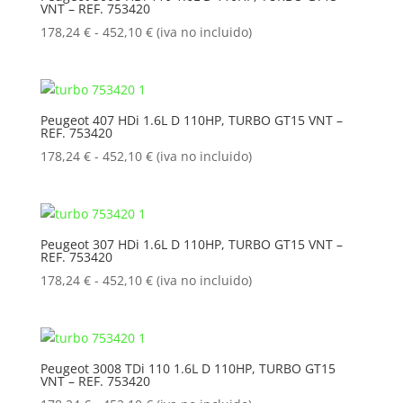
VNT – REF. 753420
hasta
452,10 €
Rango
178,24
€
-
452,10
€
(iva no incluido)
de
precios:
desde
178,24 €
Peugeot 407 HDi 1.6L D 110HP, TURBO GT15 VNT –
REF. 753420
hasta
452,10 €
Rango
178,24
€
-
452,10
€
(iva no incluido)
de
precios:
desde
178,24 €
Peugeot 307 HDi 1.6L D 110HP, TURBO GT15 VNT –
REF. 753420
hasta
452,10 €
Rango
178,24
€
-
452,10
€
(iva no incluido)
de
precios:
desde
178,24 €
Peugeot 3008 TDi 110 1.6L D 110HP, TURBO GT15
VNT – REF. 753420
hasta