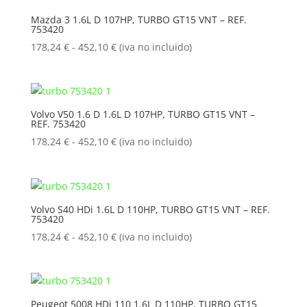
178,24 €
Mazda 3 1.6L D 107HP, TURBO GT15 VNT – REF.
753420
hasta
452,10 €
Rango
178,24
€
-
452,10
€
(iva no incluido)
de
precios:
desde
178,24 €
Volvo V50 1.6 D 1.6L D 107HP, TURBO GT15 VNT –
REF. 753420
hasta
452,10 €
Rango
178,24
€
-
452,10
€
(iva no incluido)
de
precios:
desde
178,24 €
Volvo S40 HDi 1.6L D 110HP, TURBO GT15 VNT – REF.
753420
hasta
452,10 €
Rango
178,24
€
-
452,10
€
(iva no incluido)
de
precios:
desde
178,24 €
Peugeot 5008 HDi 110 1.6L D 110HP, TURBO GT15