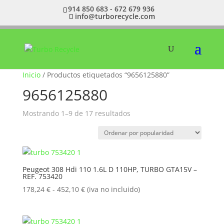
914 850 683 - 672 679 936
info@turborecycle.com
Inicio
/ Productos etiquetados “9656125880”
9656125880
Ordenado
Mostrando 1–9 de 17 resultados
por
popularidad
Peugeot 308 Hdi 110 1.6L D 110HP, TURBO GTA15V –
REF. 753420
Rango
178,24
€
-
452,10
€
(iva no incluido)
de
precios:
desde