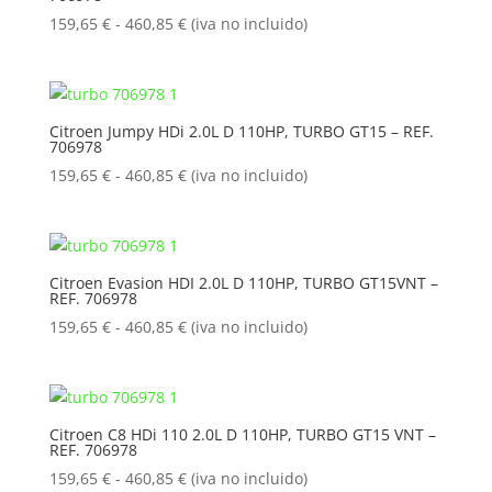
460,85 €
Rango
159,65
€
-
460,85
€
(iva no incluido)
de
precios:
desde
159,65 €
Citroen Jumpy HDi 2.0L D 110HP, TURBO GT15 – REF.
706978
hasta
460,85 €
Rango
159,65
€
-
460,85
€
(iva no incluido)
de
precios:
desde
159,65 €
Citroen Evasion HDI 2.0L D 110HP, TURBO GT15VNT –
REF. 706978
hasta
460,85 €
Rango
159,65
€
-
460,85
€
(iva no incluido)
de
precios:
desde
159,65 €
Citroen C8 HDi 110 2.0L D 110HP, TURBO GT15 VNT –
REF. 706978
hasta
460,85 €
Rango
159,65
€
-
460,85
€
(iva no incluido)