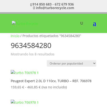
914 850 683 - 672 679 936
info@turborecycle.com
Inicio
/ Productos etiquetados “9634584280”
9634584280
Ordenado
Mostrando los 8 resultados
por
popularidad
Peugeot Expert 2.0L D 110cv, TURBO – REF. 706978
Rango
159,65
€
-
460,85
€
(iva no incluido)
de
precios:
desde