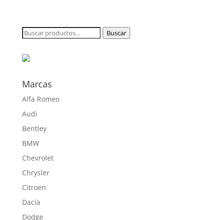
de
precios:
desde
Buscar
Buscar
159,65 €
por:
hasta
460,85 €
Marcas
Alfa Romeo
Audi
Bentley
BMW
Chevrolet
Chrysler
Citroen
Dacia
Dodge