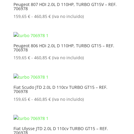
159,65 €
Peugeot 807 HDI 2.0L D 110HP, TURBO GT15V – REF.
706978
hasta
460,85 €
Rango
159,65
€
-
460,85
€
(iva no incluido)
de
precios:
desde
159,65 €
Peugeot 806 HDi 2.0L D 110HP, TURBO GT15 – REF.
706978
hasta
460,85 €
Rango
159,65
€
-
460,85
€
(iva no incluido)
de
precios:
desde
159,65 €
Fiat Scudo JTD 2.0L D 110cv TURBO GT15 – REF.
706978
hasta
460,85 €
Rango
159,65
€
-
460,85
€
(iva no incluido)
de
precios:
desde
159,65 €
Fiat Ulysse JTD 2.0L D 110cv TURBO GT15 – REF.
706978
hasta