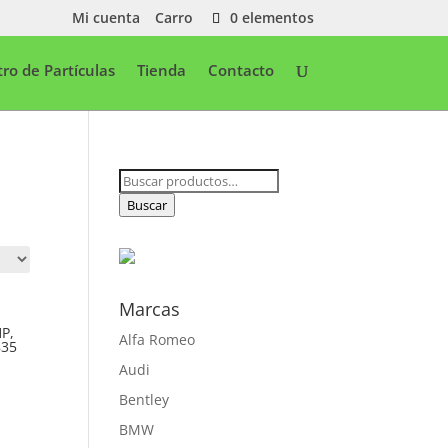
Mi cuenta
Carro
0 elementos
ltro de Partículas
Tienda
Contacto
Buscar
por:
Buscar
Marcas
P,
Alfa Romeo
835
Audi
Bentley
BMW