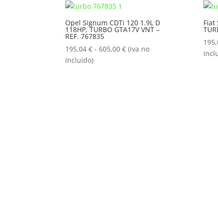
195,04 €
hasta
Opel Signum CDTi 120 1.9L D
Fiat
118HP, TURBO GTA17V VNT –
TUR
605,00 €
REF. 767835
195
Rango
195,04
€
-
605,00
€
(iva no
incl
de
incluido)
precios:
desde
195,04 €
hasta
605,00 €