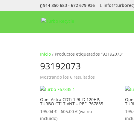
914 850 683 - 672 679 936
info@turborec
Inicio
/ Productos etiquetados “93192073”
93192073
Ordenado
Mostrando los 6 resultados
por
popularidad
Opel Astra CDTi 1.9L D 120HP,
Opel
TURBO GT17 VNT – REF. 767835
TUR
Rango
195,04
€
-
605,00
€
(iva no
195
de
incluido)
incl
precios:
desde