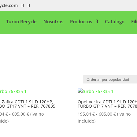
ycle.com
Turbo Recycle
Nosotros
Productos
Catálogo
Fi
 Zafira CDTi 1.9L D 120HP,
Opel Vectra CDTi 1.9L D 120H
BO GT17 VNT – REF. 767835
TURBO GT17 VNT – REF. 767
Rango
Rango
,04
€
-
605,00
€
(iva no
195,04
€
-
605,00
€
(iva no
de
de
uido)
incluido)
precios:
precios:
desde
desde