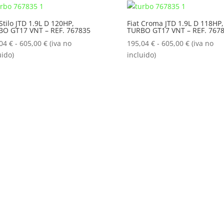
195,04 €
195,04 €
hasta
hasta
 Stilo JTD 1.9L D 120HP,
Fiat Croma JTD 1.9L D 118HP,
BO GT17 VNT – REF. 767835
TURBO GT17 VNT – REF. 767
605,00 €
605,00 €
Rango
Rango
,04
€
-
605,00
€
(iva no
195,04
€
-
605,00
€
(iva no
de
de
uido)
incluido)
precios:
precios:
desde
desde
195,04 €
195,04 €
hasta
hasta
605,00 €
605,00 €