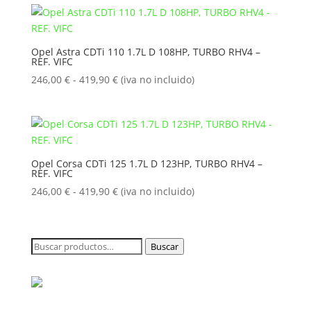
desde
246,00 €
hasta
Opel Astra CDTi 110 1.7L D 108HP, TURBO RHV4 –
REF. VIFC
419,90 €
Rango
246,00
€
-
419,90
€
(iva no incluido)
de
precios:
desde
246,00 €
hasta
Opel Corsa CDTi 125 1.7L D 123HP, TURBO RHV4 –
REF. VIFC
419,90 €
Rango
246,00
€
-
419,90
€
(iva no incluido)
de
precios:
desde
Buscar
Buscar
246,00 €
por:
hasta
419,90 €