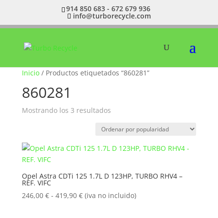
914 850 683 - 672 679 936
info@turborecycle.com
Inicio
/ Productos etiquetados “860281”
860281
Ordenado
Mostrando los 3 resultados
por
popularidad
Opel Astra CDTi 125 1.7L D 123HP, TURBO RHV4 –
REF. VIFC
Rango
246,00
€
-
419,90
€
(iva no incluido)
de
precios: