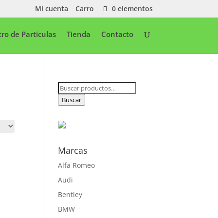
Mi cuenta
Carro
0 elementos
ltro de Partículas
Tienda
Contacto
Buscar
por:
Buscar
Marcas
Alfa Romeo
Audi
Bentley
BMW