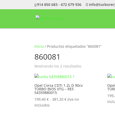
914 850 683 - 672 679 936
info@turborec
Inicio
/ Productos etiquetados “860081”
860081
Ordenado
Mostrando los 2 resultados
por
popularidad
Opel Corsa CDTi 1.2L D 90cv
Opel
TURBO BV35 VTG – REF.
TUR
54359880015
199
Rango
199,40
€
-
381,20
€
(iva no
incl
de
incluido)
precios: