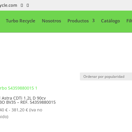
ycle.com
Turbo Recycle
Nosotros
Productos
Catálogo
Fi
 Astra CDTi 1.2L D 90cv
BO BV35 – REF. 54359880015
Rango
,40
€
-
381,20
€
(iva no
de
uido)
precios:
desde