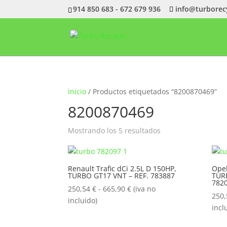
914 850 683 - 672 679 936
info@turborec
Inicio
/ Productos etiquetados “8200870469”
8200870469
Ordenado
Mostrando los 5 resultados
por
popularidad
Renault Trafic dCi 2.5L D 150HP,
Opel
TURBO GT17 VNT – REF. 783887
TUR
782
Rango
250,54
€
-
665,90
€
(iva no
250
de
incluido)
incl
precios:
desde