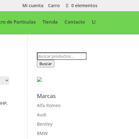
Mi cuenta
Carro
0 elementos
ltro de Partículas
Tienda
Contacto
Buscar
por:
Buscar
Marcas
0HP,
Alfa Romeo
Audi
Bentley
BMW