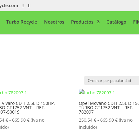
ycle.com
Turbo Recycle
Nosotros
Productos
Catálogo
Fi
 Vivaro CDTI 2.5L D 150HP,
Opel Movano CDTI 2.5L D 15
BO GT1752 VNT – REF.
TURBO GT1752 VNT – REF.
097-5001S
782097
Rango
Rango
,54
€
-
665,90
€
(iva no
250,54
€
-
665,90
€
(iva no
de
de
uido)
incluido)
precios:
precios: