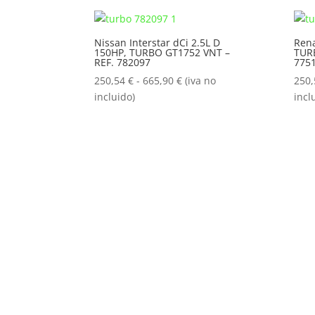
250,54 €
hasta
Nissan Interstar dCi 2.5L D
Rena
665,90 €
150HP, TURBO GT1752 VNT –
TUR
REF. 782097
775
Rango
250,54
€
-
665,90
€
(iva no
250
de
incluido)
incl
precios:
desde
250,54 €
hasta
665,90 €