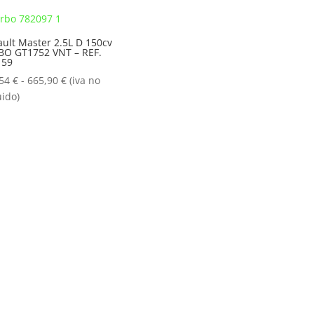
desde
desde
250,54 €
250,54 €
hasta
hasta
ult Master 2.5L D 150cv
BO GT1752 VNT – REF.
665,90 €
665,90 €
159
Rango
,54
€
-
665,90
€
(iva no
de
uido)
precios:
desde
250,54 €
hasta
665,90 €