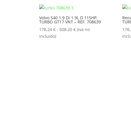
desde
178,24 €
hasta
Volvo S40 1.9 Di 1.9L D 115HP,
Rena
TURBO GT17 VNT – REF. 708639
TUR
508,20 €
Rango
178,24
€
-
508,20
€
(iva no
178
de
incluido)
incl
precios:
desde
178,24 €
hasta
508,20 €