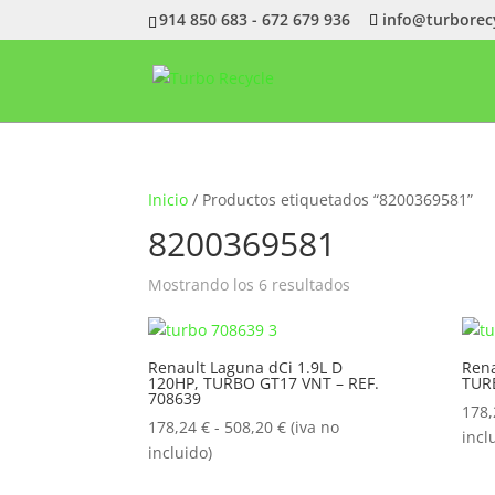
914 850 683 - 672 679 936
info@turborec
Inicio
/ Productos etiquetados “8200369581”
8200369581
Ordenado
Mostrando los 6 resultados
por
popularidad
Renault Laguna dCi 1.9L D
Rena
120HP, TURBO GT17 VNT – REF.
TUR
708639
178
Rango
178,24
€
-
508,20
€
(iva no
incl
de
incluido)
precios: