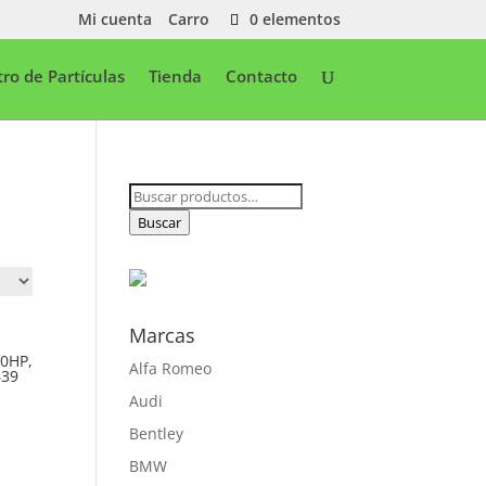
Mi cuenta
Carro
0 elementos
ltro de Partículas
Tienda
Contacto
Buscar
por:
Buscar
Marcas
20HP,
Alfa Romeo
639
Audi
Bentley
BMW