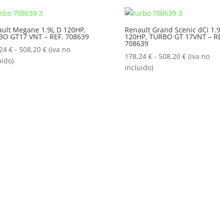
178,24 €
178,24 €
hasta
hasta
ult Megane 1.9L D 120HP,
Renault Grand Scenic dCi 1.
508,20 €
508,20 €
BO GT17 VNT – REF. 708639
120HP, TURBO GT 17VNT – RE
708639
Rango
,24
€
-
508,20
€
(iva no
Rango
178,24
€
-
508,20
€
(iva no
de
uido)
de
incluido)
precios:
precios:
desde
desde
178,24 €
178,24 €
hasta
hasta
508,20 €
508,20 €