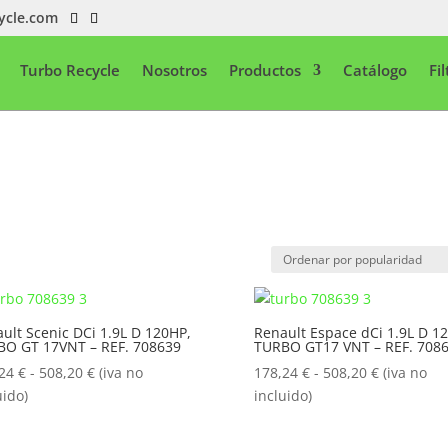
ycle.com
Turbo Recycle
Nosotros
Productos
Catálogo
Fi
ult Scenic DCi 1.9L D 120HP,
Renault Espace dCi 1.9L D 1
BO GT 17VNT – REF. 708639
TURBO GT17 VNT – REF. 708
Rango
Rango
,24
€
-
508,20
€
(iva no
178,24
€
-
508,20
€
(iva no
de
de
uido)
incluido)
precios:
precios:
desde
desde