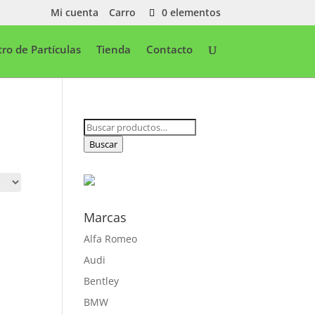
Mi cuenta
Carro
0 elementos
ltro de Partículas
Tienda
Contacto
Buscar
por:
Buscar
Marcas
Alfa Romeo
Audi
Bentley
BMW