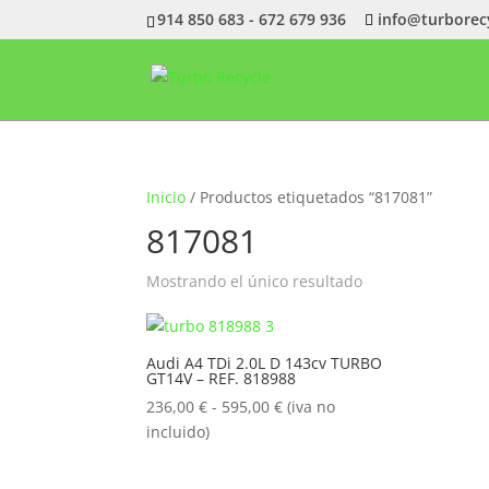
914 850 683 - 672 679 936
info@turborec
Inicio
/ Productos etiquetados “817081”
817081
Mostrando el único resultado
Audi A4 TDi 2.0L D 143cv TURBO
GT14V – REF. 818988
Rango
236,00
€
-
595,00
€
(iva no
de
incluido)
precios:
desde