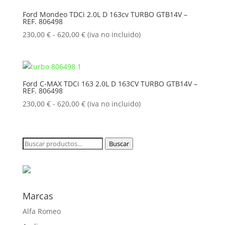
230,00 €
Ford Mondeo TDCi 2.0L D 163cv TURBO GTB14V –
REF. 806498
hasta
620,00 €
Rango
230,00
€
-
620,00
€
(iva no incluido)
de
precios:
desde
230,00 €
Ford C-MAX TDCi 163 2.0L D 163CV TURBO GTB14V –
REF. 806498
hasta
620,00 €
Rango
230,00
€
-
620,00
€
(iva no incluido)
de
precios:
desde
Buscar
Buscar
230,00 €
por:
hasta
620,00 €
Marcas
Alfa Romeo