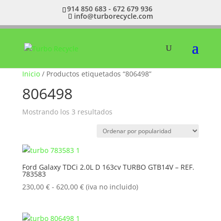
914 850 683 - 672 679 936
info@turborecycle.com
Inicio
/ Productos etiquetados “806498”
806498
Ordenado
Mostrando los 3 resultados
por
popularidad
Ford Galaxy TDCi 2.0L D 163cv TURBO GTB14V – REF.
783583
Rango
230,00
€
-
620,00
€
(iva no incluido)
de
precios:
desde