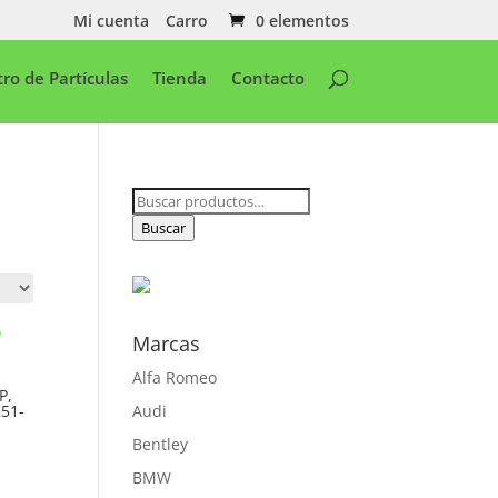
Mi cuenta
Carro
0 elementos
ltro de Partículas
Tienda
Contacto
Buscar
por:
Buscar
Marcas
Alfa Romeo
P,
51-
Audi
Bentley
BMW