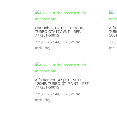
precios:
desde
225,00 €
hasta
544,50 €
Fiat Doblo JTD 1.9L D 118HP,
Alfa
TURBO GTA17V VNT – REF.
TURB
777251-5001S
500
Rango
225,00
€
-
544,50
€
(iva no
225
de
incluido)
incl
precios:
desde
225,00 €
hasta
544,50 €
Alfa Romeo 147 JTD 1.9L D
120HP, TURBO GT17 VNT – REF.
777251-5001S
Rango
225,00
€
-
544,50
€
(iva no
de
incluido)
precios:
desde