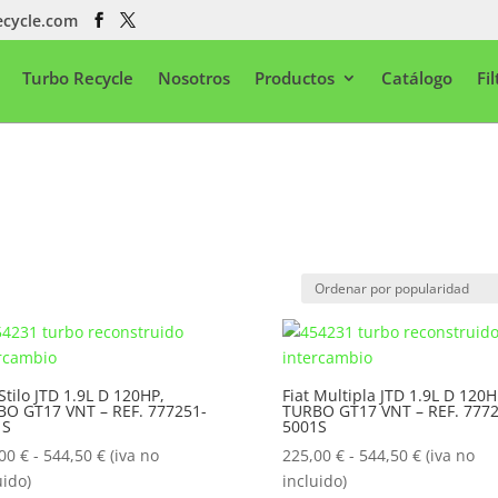
ecycle.com
Turbo Recycle
Nosotros
Productos
Catálogo
Fi
 Stilo JTD 1.9L D 120HP,
Fiat Multipla JTD 1.9L D 120H
O GT17 VNT – REF. 777251-
TURBO GT17 VNT – REF. 7772
1S
5001S
Rango
Rango
,00
€
-
544,50
€
(iva no
225,00
€
-
544,50
€
(iva no
de
de
uido)
incluido)