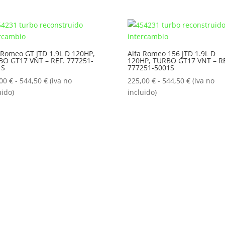
precios:
precios:
desde
desde
225,00 €
225,00 €
hasta
hasta
544,50 €
544,50 €
 Romeo GT JTD 1.9L D 120HP,
Alfa Romeo 156 JTD 1.9L D
O GT17 VNT – REF. 777251-
120HP, TURBO GT17 VNT – RE
1S
777251-5001S
Rango
Rango
,00
€
-
544,50
€
(iva no
225,00
€
-
544,50
€
(iva no
de
de
uido)
incluido)
precios:
precios:
desde
desde
225,00 €
225,00 €
hasta
hasta
544,50 €
544,50 €