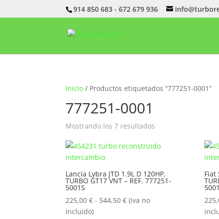
914 850 683 - 672 679 936
info@turbor
Inicio
/ Productos etiquetados “777251-0001”
777251-0001
Ordenado
Mostrando los 7 resultados
por
popularidad
Lancia Lybra JTD 1.9L D 120HP,
Fiat
TURBO GT17 VNT – REF. 777251-
TURB
5001S
500
Rango
225,00
€
-
544,50
€
(iva no
225
de
incluido)
incl