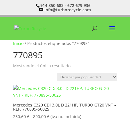
914 850 683 - 672 679 936
info@turborecycle.com
Inicio
/ Productos etiquetados “770895”
770895
Mostrando el único resultado
Mercedes C320 CDi 3.0L D 221HP, TURBO GT20 VNT –
REF. 770895-5002S
Rango
250,60
€
-
890,00
€
(iva no incluido)
de
precios: