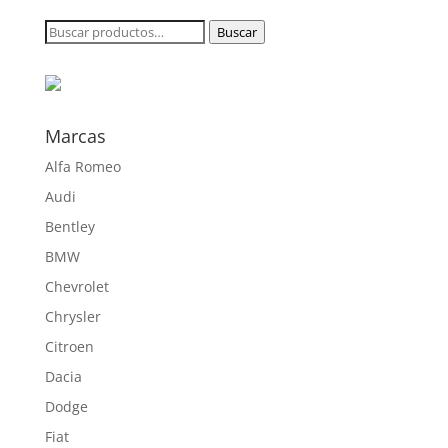
desde
Buscar
Buscar
250,60 €
por:
hasta
890,00 €
Marcas
Alfa Romeo
Audi
Bentley
BMW
Chevrolet
Chrysler
Citroen
Dacia
Dodge
Fiat