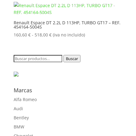
desde
160,60 €
hasta
Renault Espace DT 2.2L D 113HP, TURBO GT17 – REF.
454164-5004S
518,00 €
Rango
160,60
€
-
518,00
€
(iva no incluido)
de
precios:
desde
Buscar
Buscar
160,60 €
por:
hasta
518,00 €
Marcas
Alfa Romeo
Audi
Bentley
BMW
Chevrolet