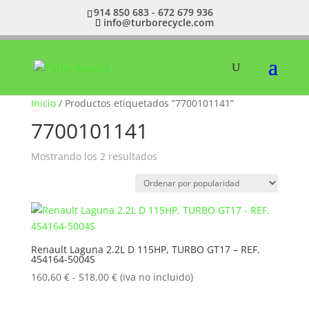
914 850 683 - 672 679 936
info@turborecycle.com
Inicio
/ Productos etiquetados “7700101141”
7700101141
Ordenado
Mostrando los 2 resultados
por
popularidad
Renault Laguna 2.2L D 115HP, TURBO GT17 – REF.
454164-5004S
Rango
160,60
€
-
518,00
€
(iva no incluido)
de
precios: