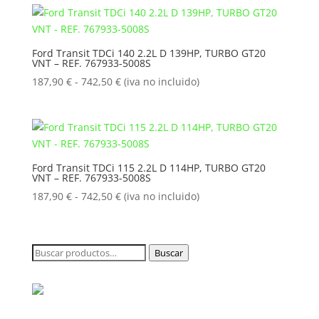
desde
187,90 €
hasta
Ford Transit TDCi 140 2.2L D 139HP, TURBO GT20
VNT – REF. 767933-5008S
742,50 €
Rango
187,90
€
-
742,50
€
(iva no incluido)
de
precios:
desde
187,90 €
hasta
Ford Transit TDCi 115 2.2L D 114HP, TURBO GT20
VNT – REF. 767933-5008S
742,50 €
Rango
187,90
€
-
742,50
€
(iva no incluido)
de
precios:
desde
Buscar
Buscar
187,90 €
por:
hasta
742,50 €