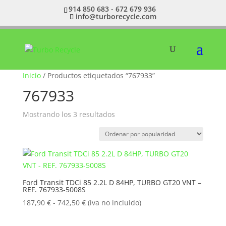
914 850 683 - 672 679 936
info@turborecycle.com
Inicio
/ Productos etiquetados “767933”
767933
Ordenado
Mostrando los 3 resultados
por
popularidad
Ford Transit TDCi 85 2.2L D 84HP, TURBO GT20 VNT –
REF. 767933-5008S
Rango
187,90
€
-
742,50
€
(iva no incluido)
de
precios: