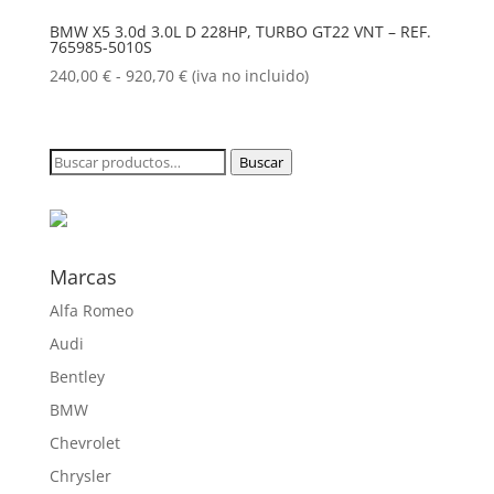
240,00 €
BMW X5 3.0d 3.0L D 228HP, TURBO GT22 VNT – REF.
765985-5010S
hasta
920,70 €
Rango
240,00
€
-
920,70
€
(iva no incluido)
de
precios:
desde
Buscar
Buscar
240,00 €
por:
hasta
920,70 €
Marcas
Alfa Romeo
Audi
Bentley
BMW
Chevrolet
Chrysler