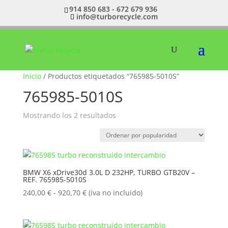
914 850 683 - 672 679 936
info@turborecycle.com
Inicio
/ Productos etiquetados “765985-5010S”
765985-5010S
Ordenado
Mostrando los 2 resultados
por
popularidad
BMW X6 xDrive30d 3.0L D 232HP, TURBO GTB20V –
REF. 765985-5010S
Rango
240,00
€
-
920,70
€
(iva no incluido)
de
precios:
desde