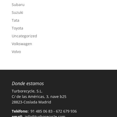
Subaru
Suzuki
Tata
Toyota
Uncategorized
Volkswagen
Volvo
Donde estamos
Turborecycle, S.L.
C/ de las Américas, 3, nave b25
28823-Coslada Madrid
Teléfono:
91 485 06 83 - 672 679 936
email:
info@turborecycle.com