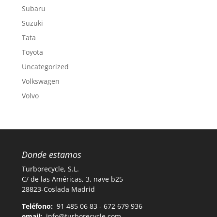
Subaru
Suzuki
Tata
Toyota
Uncategorized
Volkswagen
Volvo
Donde estamos
Turborecycle, S.L.
C/ de las Américas, 3, nave b25
28823-Coslada Madrid
Teléfono:
91 485 06 83 - 672 679 936
email:
info@turborecycle.com