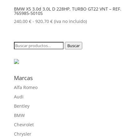
240,00 €
BMW X5 3.0d 3.0L D 228HP, TURBO GT22 VNT – REF.
765985-5010S
hasta
920,70 €
Rango
240,00
€
-
920,70
€
(iva no incluido)
de
precios:
desde
Buscar
Buscar
240,00 €
por:
hasta
920,70 €
Marcas
Alfa Romeo
Audi
Bentley
BMW
Chevrolet
Chrysler