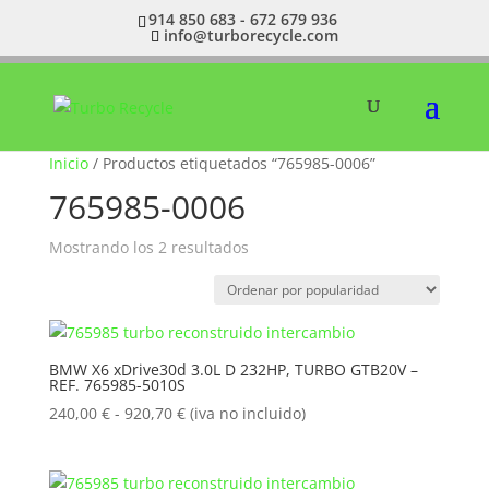
914 850 683 - 672 679 936
info@turborecycle.com
Inicio
/ Productos etiquetados “765985-0006”
765985-0006
Ordenado
Mostrando los 2 resultados
por
popularidad
BMW X6 xDrive30d 3.0L D 232HP, TURBO GTB20V –
REF. 765985-5010S
Rango
240,00
€
-
920,70
€
(iva no incluido)
de
precios:
desde