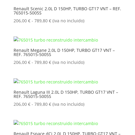
206,00 €
Renault Scenic 2.0L D 150HP, TURBO GT17 VNT – REF.
765015-5005S
hasta
789,80 €
Rango
206,00
€
-
789,80
€
(iva no incluido)
de
precios:
desde
206,00 €
Renault Megane 2.0L D 150HP, TURBO GT17 VNT –
REF. 765015-5005S
hasta
789,80 €
Rango
206,00
€
-
789,80
€
(iva no incluido)
de
precios:
desde
206,00 €
Renault Laguna III 2.0L D 150HP, TURBO GT17 VNT –
REF. 765015-5005S
hasta
789,80 €
Rango
206,00
€
-
789,80
€
(iva no incluido)
de
precios:
desde
206,00 €
Renault Espace dCi 2.0L D 150HP, TURBO GT17 VNT –