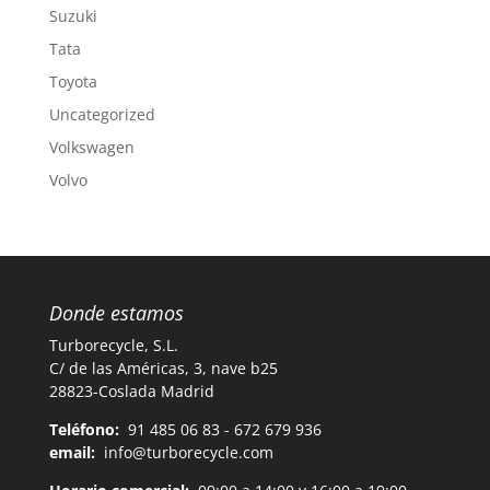
Suzuki
Tata
Toyota
Uncategorized
Volkswagen
Volvo
Donde estamos
Turborecycle, S.L.
C/ de las Américas, 3, nave b25
28823-Coslada Madrid
Teléfono:
91 485 06 83 - 672 679 936
email:
info@turborecycle.com