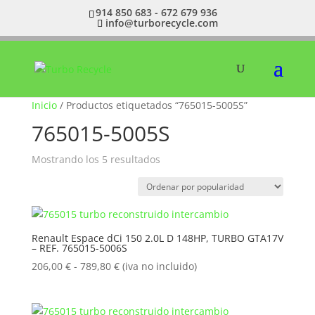
914 850 683 - 672 679 936
info@turborecycle.com
Inicio
/ Productos etiquetados “765015-5005S”
765015-5005S
Ordenado
Mostrando los 5 resultados
por
popularidad
Renault Espace dCi 150 2.0L D 148HP, TURBO GTA17V
– REF. 765015-5006S
Rango
206,00
€
-
789,80
€
(iva no incluido)
de
precios:
desde