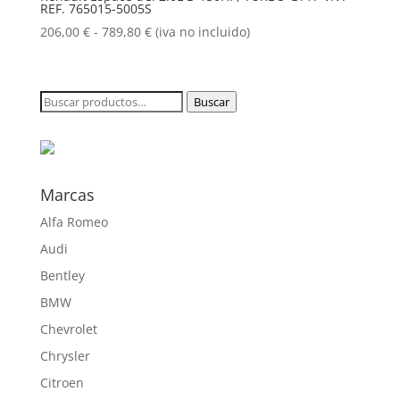
REF. 765015-5005S
hasta
789,80 €
Rango
206,00
€
-
789,80
€
(iva no incluido)
de
precios:
desde
Buscar
Buscar
206,00 €
por:
hasta
789,80 €
Marcas
Alfa Romeo
Audi
Bentley
BMW
Chevrolet
Chrysler
Citroen