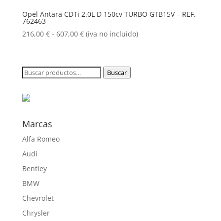
216,00 €
Opel Antara CDTi 2.0L D 150cv TURBO GTB15V – REF.
762463
hasta
607,70 €
Rango
216,00
€
-
607,00
€
(iva no incluido)
de
precios:
desde
Buscar
Buscar
216,00 €
por:
hasta
607,00 €
Marcas
Alfa Romeo
Audi
Bentley
BMW
Chevrolet
Chrysler