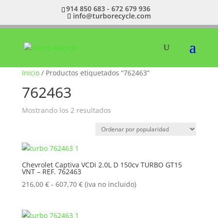
914 850 683 - 672 679 936
info@turborecycle.com
Inicio
/ Productos etiquetados “762463”
762463
Ordenado
Mostrando los 2 resultados
por
popularidad
Chevrolet Captiva VCDi 2.0L D 150cv TURBO GT15
VNT – REF. 762463
Rango
216,00
€
-
607,70
€
(iva no incluido)
de
precios:
desde