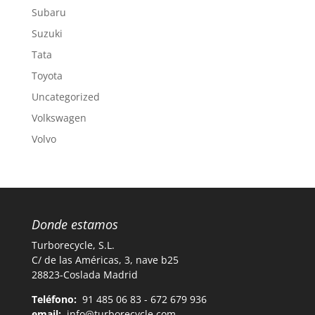
Subaru
Suzuki
Tata
Toyota
Uncategorized
Volkswagen
Volvo
Donde estamos
Turborecycle, S.L.
C/ de las Américas, 3, nave b25
28823-Coslada Madrid
Teléfono:
91 485 06 83 - 672 679 936
email:
info@turborecycle.com